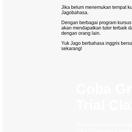
Jika belum menemukan tempat kur
Jagobahasa.
Dengan berbagai program kursus 
akan mendapatkan tutor terbaik 
dengan orang lain.
Yuk Jago berbahasa inggris ber
sekarang!
Coba Gr
Trial Cl
Rasakan serunya belaja
GRATIS bersama tutor p