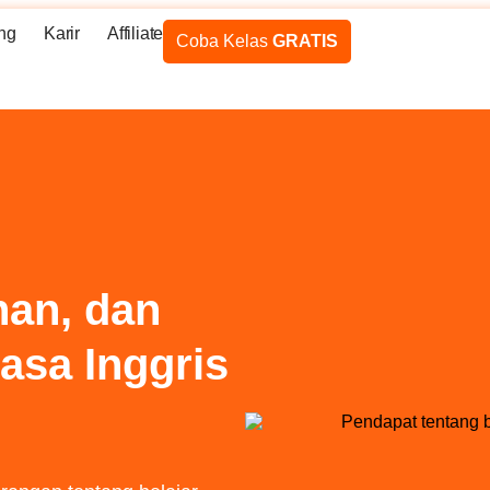
ng
Karir
Affiliate
Coba Kelas
GRATIS
han, dan
asa Inggris