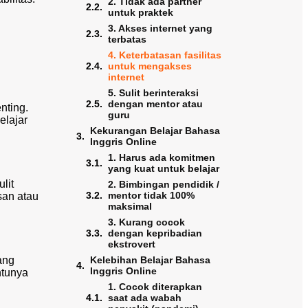
2. Tidak ada partner
untuk praktek
3. Akses internet yang
terbatas
4. Keterbatasan fasilitas
untuk mengakses
internet
5. Sulit berinteraksi
dengan mentor atau
nting.
guru
elajar
Kekurangan Belajar Bahasa
Inggris Online
1. Harus ada komitmen
yang kuat untuk belajar
lit
2. Bimbingan pendidik /
mentor tidak 100%
san atau
maksimal
3. Kurang cocok
dengan kepribadian
ekstrovert
ang
Kelebihan Belajar Bahasa
Inggris Online
ntunya
1. Cocok diterapkan
saat ada wabah