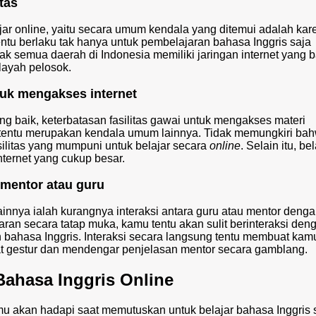
tas
jar online, yaitu secara umum kendala yang ditemui adalah kar
 tentu berlaku tak hanya untuk pembelajaran bahasa Inggris saja
ak semua daerah di Indonesia memiliki jaringan internet yang 
layah pelosok.
ntuk mengakses internet
ang baik, keterbatasan fasilitas gawai untuk mengakses materi
tentu merupakan kendala umum lainnya. Tidak memungkiri ba
ilitas yang mumpuni untuk belajar secara
online
. Selain itu, bel
ternet yang cukup besar.
n mentor atau guru
ainnya ialah kurangnya interaksi antara guru atau mentor deng
an secara tatap muka, kamu tentu akan sulit berinteraksi den
bahasa Inggris. Interaksi secara langsung tentu membuat kamu
t gestur dan mendengar penjelasan mentor secara gamblang.
Bahasa Inggris Online
u akan hadapi saat memutuskan untuk belajar bahasa Inggris 