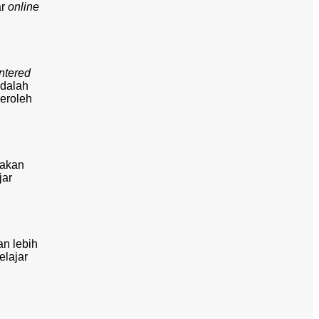
ar
online
ntered
adalah
eroleh
 akan
jar
an lebih
elajar