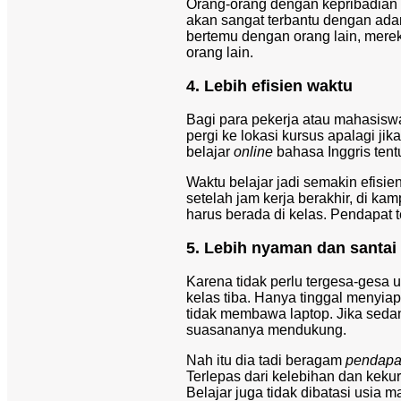
Orang-orang dengan kepribadian i
akan sangat terbantu dengan ada
bertemu dengan orang lain, mereka
orang lain.
4. Lebih efisien waktu
Bagi para pekerja atau mahasiswa
pergi ke lokasi kursus apalagi j
belajar
online
bahasa Inggris tentu
Waktu belajar jadi semakin efisi
setelah jam kerja berakhir, di ka
harus berada di kelas. Pendapat 
5. Lebih nyaman dan santai
Karena tidak perlu tergesa-gesa u
kelas tiba. Hanya tinggal menyiap
tidak membawa laptop. Jika seda
suasananya mendukung.
Nah itu dia tadi beragam
pendapat
Terlepas dari kelebihan dan keku
Belajar juga tidak dibatasi usia 