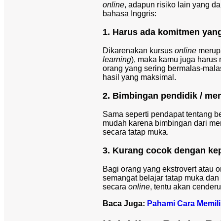
online
, adapun risiko lain yang 
bahasa Inggris:
1. Harus ada komitmen yang
Dikarenakan kursus
online
merupa
learning
), maka kamu juga harus 
orang yang sering bermalas-mala
hasil yang maksimal.
2. Bimbingan pendidik / me
Sama seperti pendapat tentang b
mudah karena bimbingan dari men
secara tatap muka.
3. Kurang cocok dengan kep
Bagi orang yang ekstrovert atau o
semangat belajar tatap muka dan 
secara
online
, tentu akan cender
Baca Juga:
Pahami Cara Memilih