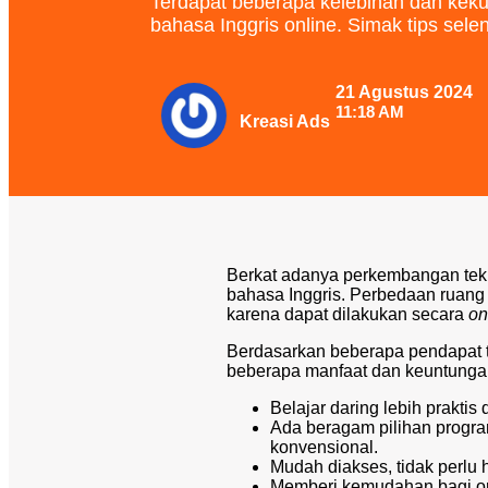
Terdapat beberapa kelebihan dan keku
bahasa Inggris online. Simak tips selen
21 Agustus 2024
11:18 AM
Kreasi Ads
Berkat adanya perkembangan tekn
bahasa Inggris. Perbedaan ruang 
karena dapat dilakukan secara
on
Berdasarkan beberapa pendapat t
beberapa manfaat dan keuntunga
Belajar daring lebih prakti
Ada beragam pilihan program,
konvensional.
Mudah diakses, tidak perlu h
Memberi kemudahan bagi ora