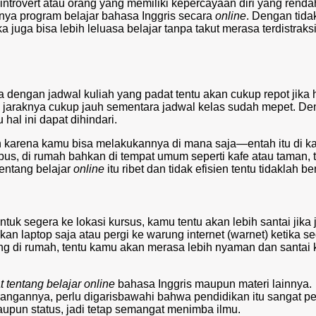
ntrovert atau orang yang memiliki kepercayaan diri yang renda
nya program belajar bahasa Inggris secara
online
. Dengan tida
 juga bisa lebih leluasa belajar tanpa takut merasa terdistraks
 dengan jadwal kuliah yang padat tentu akan cukup repot jika 
ika jaraknya cukup jauh sementara jadwal kelas sudah mepet. D
 hal ini dapat dihindari.
en karena kamu bisa melakukannya di mana saja—entah itu di ka
mpus, di rumah bahkan di tempat umum seperti kafe atau taman, 
tentang belajar
online
itu ribet dan tidak efisien tentu tidaklah be
ntuk segera ke lokasi kursus, kamu tentu akan lebih santai jika
kan laptop saja atau pergi ke warung internet (warnet) ketika s
ng di rumah, tentu kamu akan merasa lebih nyaman dan santai 
 tentang belajar online
bahasa Inggris maupun materi lainnya.
rangannya, perlu digarisbawahi bahwa pendidikan itu sangat pe
maupun status, jadi tetap semangat menimba ilmu.