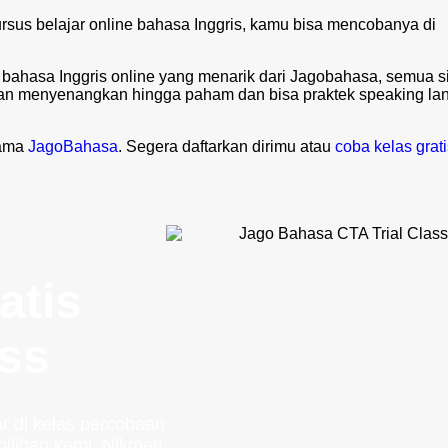
sus belajar online bahasa Inggris, kamu bisa mencobanya di
bahasa Inggris online yang menarik dari Jagobahasa, semua 
dan menyenangkan hingga paham dan bisa praktek speaking la
sama
JagoBahasa
. Segera daftarkan dirimu atau
coba kelas grat
atis
ass
r di kelas percobaan
ilihan kami. Nikmati