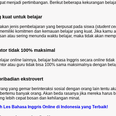
dapat menjadi pertimbangan. Berikut beberapa kekurangan belaj
 kuat untuk belajar
kan jenis pembelajaran yang berpusat pada siswa (
student ce
memiliki komitmen dan kemauan belajar yang kuat. Jika kamu 
san atau sering menunda waktu belajar, maka tidak akan memp
ntor tidak 100% maksimal
elajar
online
lainnya, belajar bahasa Inggris secara
online
tidak
tor atau guru tidak bisa 100% sama maksimalnya dengan bela
ribadian ekstrovert
rang yang gemar berinteraksi sosial dengan orang lain tentu ak
bertemu banyak orang. Akan beda rasanya jika mereka harus b
ung lebih cepat bosan dan kehilangan minat.
 Les Bahasa Inggris Online di Indonesia yang Terbaik!