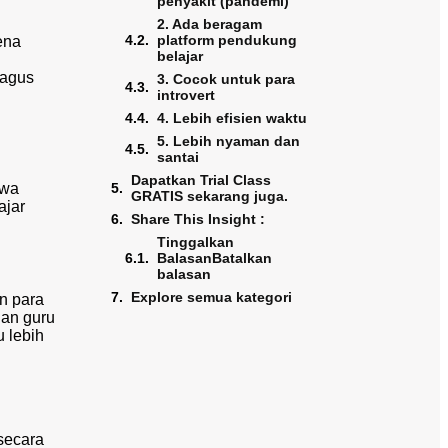
penyakit (pandemi)
2. Ada beragam
platform pendukung
ena
belajar
bagus
3. Cocok untuk para
introvert
4. Lebih efisien waktu
5. Lebih nyaman dan
santai
Dapatkan Trial Class
hwa
GRATIS sekarang juga.
ajar
Share This Insight :
Tinggalkan
BalasanBatalkan
balasan
Explore semua kategori
an para
gan guru
 lebih
secara