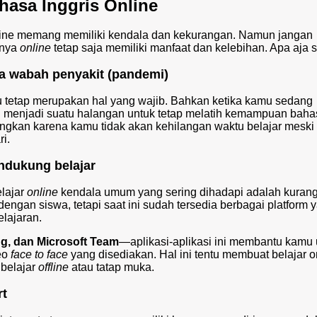
hasa Inggris Online
nline memang memiliki kendala dan kekurangan. Namun jangan
nnya
online
tetap saja memiliki manfaat dan kelebihan. Apa aja 
da wabah penyakit (pandemi)
u tetap merupakan hal yang wajib. Bahkan ketika kamu sedang
lah menjadi suatu halangan untuk tetap melatih kemampuan bah
tungkan karena kamu tidak akan kehilangan waktu belajar meski
i.
ndukung belajar
lajar
online
kendala umum yang sering dihadapi adalah kuran
 dengan siswa, tetapi saat ini sudah tersedia berbagai platform 
lajaran.
g, dan Microsoft Team
—aplikasi-aplikasi ini membantu kamu 
deo
face to face
yang disediakan. Hal ini tentu membuat belajar o
belajar
offline
atau tatap muka.
rt