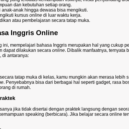
puan dan kebutuhan setiap orang.
i anak-anak hingga dewasa bisa mengikuti.
ngikuti kursus
online
di luar waktu kerja.
dikan atau pembelajaran secara tatap muka.
sa Inggris Online
ng ini, mempelajari bahasa Inggris merupakan hal yang cukup pe
un dapat dilakukan secara
online
. Dibalik manfaatnya, ternyata b
 di antaranya:
 secara tatap muka di kelas, kamu mungkin akan merasa lebih su
ne
. Penyebabnya bisa dari berbagai hal seperti gadget, rasa bo
orang di rumah.
praktek
sanya jika tidak disertai dengan praktek langsung dengan seor
 kemampuan speaking (berbicara). Jika belajar secara online te