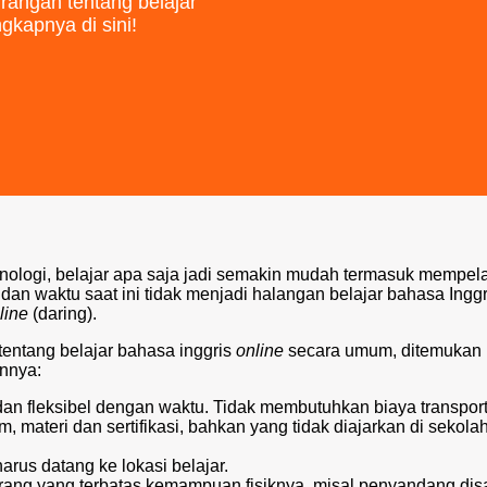
rangan tentang belajar
gkapnya di sini!
ologi, belajar apa saja jadi semakin mudah termasuk mempela
dan waktu saat ini tidak menjadi halangan belajar bahasa Inggr
line
(daring).
entang belajar bahasa inggris
online
secara umum, ditemukan
nnya:
s dan fleksibel dengan waktu. Tidak membutuhkan biaya transport
 materi dan sertifikasi, bahkan yang tidak diajarkan di sekola
arus datang ke lokasi belajar.
ng yang terbatas kemampuan fisiknya, misal penyandang disab