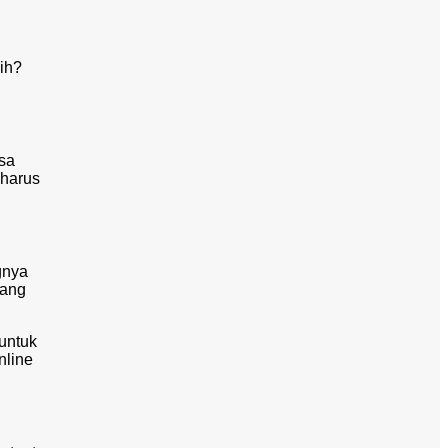
sih?
asa
 harus
gnya
yang
untuk
nline