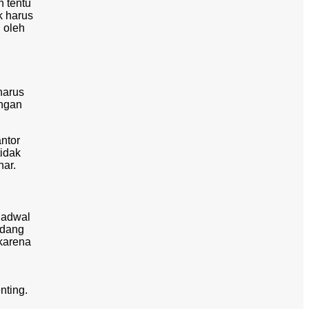
h tentu
k harus
i oleh
harus
engan
ntor
tidak
nar.
 jadwal
edang
karena
nting.