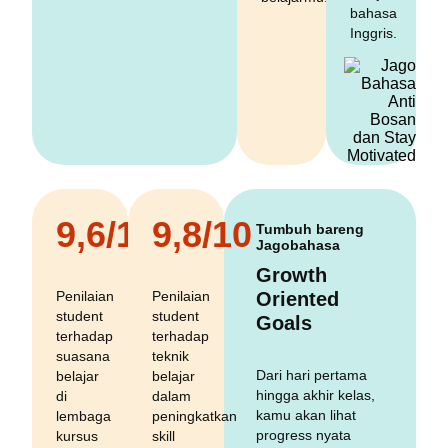
bahasa
Inggris.
9,6/10
9,8/10
Tumbuh bareng
Jagobahasa
Growth
Penilaian
Penilaian
Oriented
student
student
Goals
terhadap
terhadap
suasana
teknik
Dari hari pertama
belajar
belajar
hingga akhir kelas,
di
dalam
kamu akan lihat
lembaga
peningkatkan
progress nyata
kursus
skill