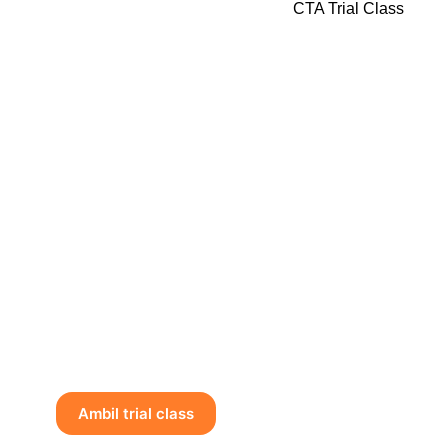
Coba
Gratis Trial
Class
Rasakan serunya belajar
di kelas percobaan
GRATIS bersama tutor
pilihan kami. Nikmati
pengalaman belajar
langsung yang fun dan
impactful!
Ambil trial class