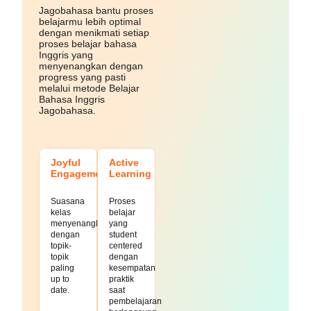
Jagobahasa bantu proses
belajarmu lebih optimal
dengan menikmati setiap
proses belajar bahasa
Inggris yang
menyenangkan dengan
progress yang pasti
melalui metode Belajar
Bahasa Inggris
Jagobahasa.
Joyful
Active
Engagement
Learning
Suasana
Proses
kelas
belajar
menyenangkan
yang
dengan
student
topik-
centered
topik
dengan
paling
kesempatan
up to
praktik
date.
saat
pembelajaran