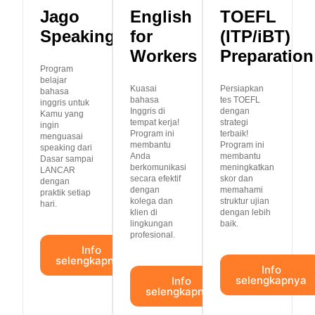
Jago
English
TOEFL
Speaking
for
(ITP/iBT)
Workers
Preparation
Program
belajar
Kuasai
Persiapkan
bahasa
bahasa
tes TOEFL
inggris untuk
Inggris di
dengan
Kamu yang
tempat kerja!
strategi
ingin
Program ini
terbaik!
menguasai
membantu
Program ini
speaking dari
Anda
membantu
Dasar sampai
berkomunikasi
meningkatkan
LANCAR
secara efektif
skor dan
dengan
dengan
memahami
praktik setiap
kolega dan
struktur ujian
hari.
klien di
dengan lebih
lingkungan
baik.
profesional.
Info
selengkapnya
Info
selengkapnya
Info
selengkapnya