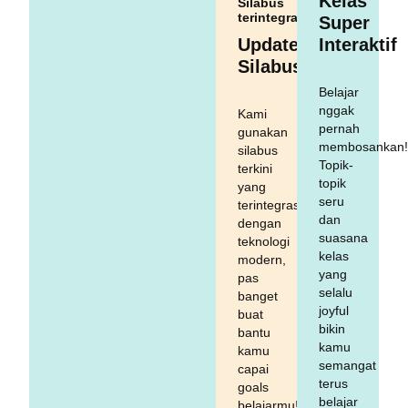
Kelas
Silabus
terintegrasi
Super
Updated
Interaktif
Silabus
Belajar
nggak
Kami
pernah
gunakan
membosankan
silabus
Topik-
terkini
topik
yang
seru
terintegrasi
dan
dengan
suasana
teknologi
kelas
modern,
yang
pas
selalu
banget
joyful
buat
bikin
bantu
kamu
kamu
semangat
capai
terus
goals
belajar
belajarmu!