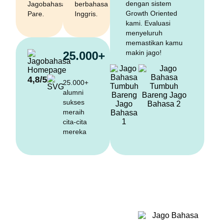
dengan sistem
Jagobahasa
berbahasa
Growth Oriented
Pare.
Inggris.
kami. Evaluasi
menyeluruh
memastikan kamu
makin jago!
25.000+
4,8/5
25.000+
alumni
sukses
meraih
cita-cita
mereka