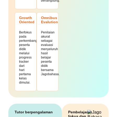
berlangsung.
Growth
Omnibus
Oriented
Evalution
Berfokus
Penilaian
pada
akurat
perkembangan
sebagai
peserta
evaluasi
didik
menyeluruh
melalui
hasil
progress
belajar
tracker
peserta
dari
didik
hari
bersama
pertama
Jagobahasa.
kelas
dimulai.
Tutor berpengalaman
Pembelajaran
fokus dan