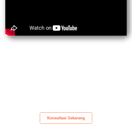
Asah kemampuan
speaking
-mu dari
dasar sampai lancar bersama
Jagobahasa
Konsultasi Sekarang