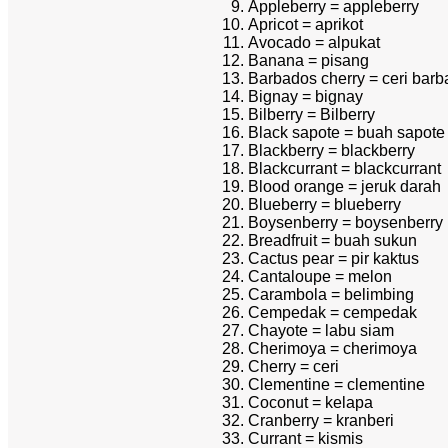
Appleberry = appleberry
Apricot = aprikot
Avocado = alpukat
Banana = pisang
Barbados cherry = ceri bar
Bignay = bignay
Bilberry = Bilberry
Black sapote = buah sapote
Blackberry = blackberry
Blackcurrant = blackcurrant
Blood orange = jeruk darah
Blueberry = blueberry
Boysenberry = boysenberry
Breadfruit = buah sukun
Cactus pear = pir kaktus
Cantaloupe = melon
Carambola = belimbing
Cempedak = cempedak
Chayote = labu siam
Cherimoya = cherimoya
Cherry = ceri
Clementine = clementine
Coconut = kelapa
Cranberry = kranberi
Currant = kismis