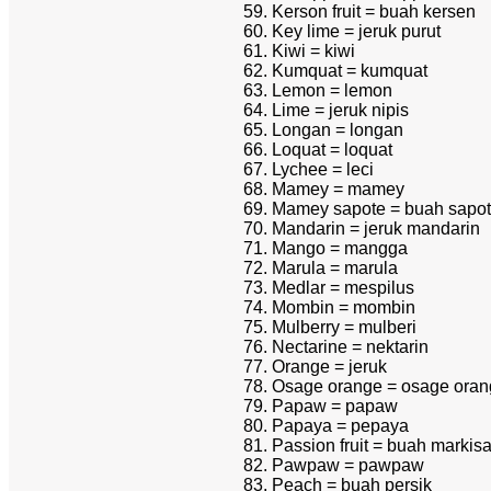
Kerson fruit = buah kersen
Key lime = jeruk purut
Kiwi = kiwi
Kumquat = kumquat
Lemon = lemon
Lime = jeruk nipis
Longan = longan
Loquat = loquat
Lychee = leci
Mamey = mamey
Mamey sapote = buah sapo
Mandarin = jeruk mandarin
Mango = mangga
Marula = marula
Medlar = mespilus
Mombin = mombin
Mulberry = mulberi
Nectarine = nektarin
Orange = jeruk
Osage orange = osage oran
Papaw = papaw
Papaya = pepaya
Passion fruit = buah markis
Pawpaw = pawpaw
Peach = buah persik