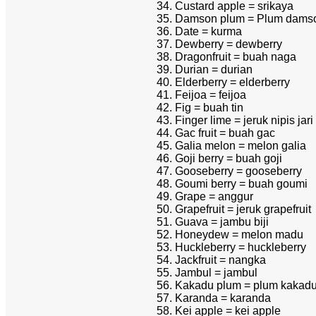
Custard apple = srikaya
Damson plum = Plum dams
Date = kurma
Dewberry = dewberry
Dragonfruit = buah naga
Durian = durian
Elderberry = elderberry
Feijoa = feijoa
Fig = buah tin
Finger lime = jeruk nipis jari
Gac fruit = buah gac
Galia melon = melon galia
Goji berry = buah goji
Gooseberry = gooseberry
Goumi berry = buah goumi
Grape = anggur
Grapefruit = jeruk grapefruit
Guava = jambu biji
Honeydew = melon madu
Huckleberry = huckleberry
Jackfruit = nangka
Jambul = jambul
Kakadu plum = plum kakad
Karanda = karanda
Kei apple = kei apple