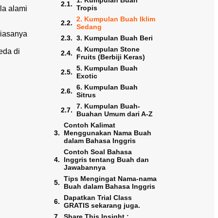
1. Kumpulan Buah
Tropis
la alami
2. Kumpulan Buah Iklim
Sedang
biasanya
3. Kumpulan Buah Beri
4. Kumpulan Stone
eda di
Fruits (Berbiji Keras)
5. Kumpulan Buah
Exotic
6. Kumpulan Buah
Sitrus
7. Kumpulan Buah-
Buahan Umum dari A-Z
Contoh Kalimat
Menggunakan Nama Buah
dalam Bahasa Inggris
Contoh Soal Bahasa
Inggris tentang Buah dan
Jawabannya
Tips Mengingat Nama-nama
Buah dalam Bahasa Inggris
Dapatkan Trial Class
GRATIS sekarang juga.
Share This Insight :