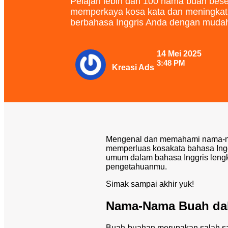
Pelajari lebih dari 100 nama buah bese
memperkaya kosa kata dan meningk
berbahasa Inggris Anda dengan muda
14 Mei 2025
3:48 PM
Kreasi Ads
Mengenal dan memahami nama-na
memperluas kosakata bahasa Inggr
umum dalam bahasa Inggris lengka
pengetahuanmu.
Simak sampai akhir yuk!
Nama-Nama Buah dal
Buah-buahan merupakan salah sat