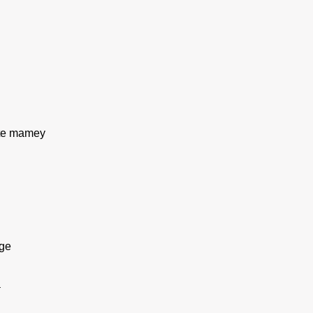
te mamey
ge
a