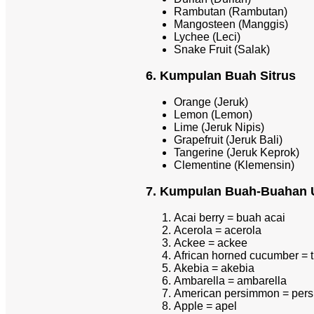
Rambutan (Rambutan)
Mangosteen (Manggis)
Lychee (Leci)
Snake Fruit (Salak)
6. Kumpulan Buah Sitrus
Orange (Jeruk)
Lemon (Lemon)
Lime (Jeruk Nipis)
Grapefruit (Jeruk Bali)
Tangerine (Jeruk Keprok)
Clementine (Klemensin)
7. Kumpulan Buah-Buahan 
Acai berry = buah acai
Acerola = acerola
Ackee = ackee
African horned cucumber = t
Akebia = akebia
Ambarella = ambarella
American persimmon = per
Apple = apel