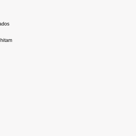
bados
 hitam