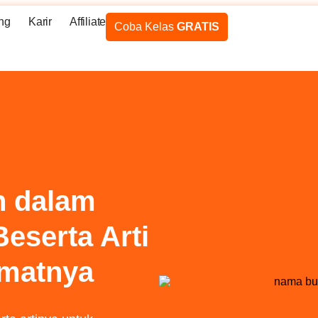
ng
Karir
Affiliate
Coba Kelas
GRATIS
h dalam
eserta Arti
imatnya