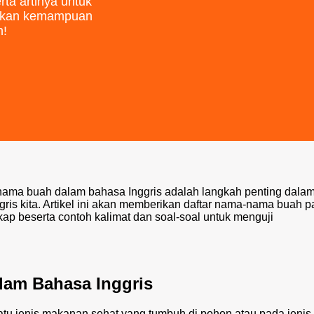
rta artinya untuk
atkan kemampuan
h!
ma buah dalam bahasa Inggris adalah langkah penting dala
is kita. Artikel ini akan memberikan daftar nama-nama buah p
p beserta contoh kalimat dan soal-soal untuk menguji
am Bahasa Inggris
u jenis makanan sehat yang tumbuh di pohon atau pada jenis