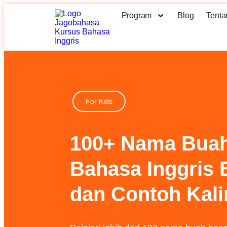
Program
Blog
Tenta
For Kids
100+ Nama Bua
Bahasa Inggris B
dan Contoh Kal