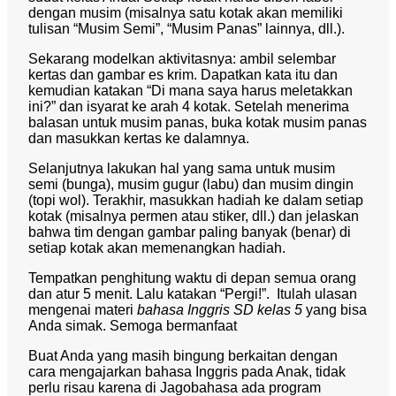
dengan musim (misalnya satu kotak akan memiliki
tulisan “Musim Semi”, “Musim Panas” lainnya, dll.).
Sekarang modelkan aktivitasnya: ambil selembar
kertas dan gambar es krim. Dapatkan kata itu dan
kemudian katakan “Di mana saya harus meletakkan
ini?” dan isyarat ke arah 4 kotak. Setelah menerima
balasan untuk musim panas, buka kotak musim panas
dan masukkan kertas ke dalamnya.
Selanjutnya lakukan hal yang sama untuk musim
semi (bunga), musim gugur (labu) dan musim dingin
(topi wol). Terakhir, masukkan hadiah ke dalam setiap
kotak (misalnya permen atau stiker, dll.) dan jelaskan
bahwa tim dengan gambar paling banyak (benar) di
setiap kotak akan memenangkan hadiah.
Tempatkan penghitung waktu di depan semua orang
dan atur 5 menit. Lalu katakan “Pergi!”. Itulah ulasan
mengenai materi
bahasa Inggris SD kelas 5
yang bisa
Anda simak. Semoga bermanfaat
Buat Anda yang masih bingung berkaitan dengan
cara mengajarkan bahasa Inggris pada Anak, tidak
perlu risau karena di Jagobahasa ada program