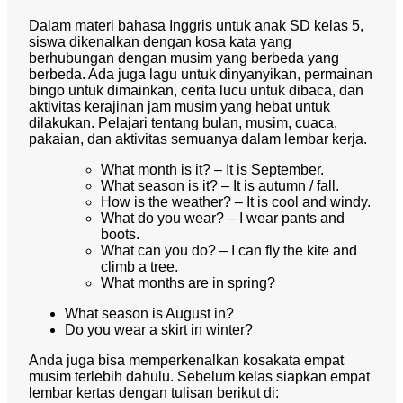
Dalam materi bahasa Inggris untuk anak SD kelas 5,
siswa dikenalkan dengan kosa kata yang
berhubungan dengan musim yang berbeda yang
berbeda. Ada juga lagu untuk dinyanyikan, permainan
bingo untuk dimainkan, cerita lucu untuk dibaca, dan
aktivitas kerajinan jam musim yang hebat untuk
dilakukan. Pelajari tentang bulan, musim, cuaca,
pakaian, dan aktivitas semuanya dalam lembar kerja.
What month is it? – It is September.
What season is it? – It is autumn / fall.
How is the weather? – It is cool and windy.
What do you wear? – I wear pants and
boots.
What can you do? – I can fly the kite and
climb a tree.
What months are in spring?
What season is August in?
Do you wear a skirt in winter?
Anda juga bisa memperkenalkan kosakata empat
musim terlebih dahulu. Sebelum kelas siapkan empat
lembar kertas dengan tulisan berikut di: