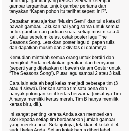
untuk tiga gambar yang tersisa. Setelah keempat
gambar tergambar, tunjuk gambar pertama dan
tanyakan “Kapan pohon itu terlihat seperti ini?”.
Dapatkan atau ajarkan “Musim Semi” dan tulis kata di
bawah gambar. Lakukan hal yang sama untuk semua
untuk gambar dan paduan suara setiap musim kata 4
kali. Atau sebelum kelas, cetak poster lagu The
Seasons Song. Letakkan poster lagu di papan tulis
dan dapatkan musim dan aktivitas di dalamnya.
Kemudian mintalah semua orang untuk berdiri dan
mengikuti Anda melakukan gerakan dan bernyanyi
(seperti yang dijelaskan di bawah dalam Gestur untuk
“The Seasons Song”). Putar lagu sampai 2 atau 3 kali.
Cara lain adalah bagi kelas menjadi beberapa tim (3
atau 4 siswa). Berikan setiap tim satu pena dan
banyak potongan kecil kertas berwarna (misalnya Tim
A hanya memiliki kertas merah, Tim B hanya memiliki
kertas biru, dll.).
Ini sangat penting karena Anda akan memberikan
skor kepada setiap tim berdasarkan jumlah gambar
yang mereka buat. Selanjutnya, letakkan 4 kotak di 4
sudut kelas Anda. Setiap kotak harus diberi label