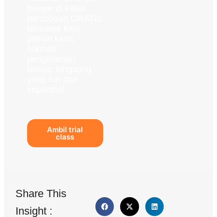
belajar di kelas
percobaan GRATIS
bersama tutor
pilihan kami.
Nikmati
pengalaman
belajar langsung
yang fun dan
impactful!
Ambil trial
class
Share This
Insight :