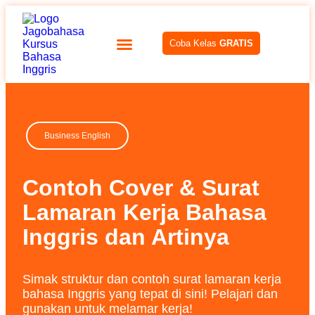
Coba Kelas
GRATIS
Business English
Contoh Cover & Surat
Lamaran Kerja Bahasa
Inggris dan Artinya
Simak struktur dan contoh surat lamaran kerja
bahasa Inggris yang tepat di sini! Pelajari dan
gunakan untuk melamar kerja!