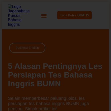
Coba Kelas
GRATIS
Business English
5 Alasan Pentingnya Les
Persiapan Tes Bahasa
Inggris BUMN
Selain memperbesar peluang lolos, les
persiapan tes bahasa inggris BUMN juga
penting. Simak artikel ini!