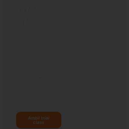
Trial
Class
Rasakan serunya
belajar di kelas
percobaan GRATIS
bersama tutor
pilihan kami.
Nikmati
pengalaman
belajar langsung
yang fun dan
impactful!
Ambil trial
class