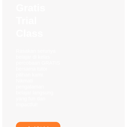
Gratis
Trial
Class
Rasakan serunya
belajar di kelas
percobaan GRATIS
bersama tutor
pilihan kami.
Nikmati
pengalaman
belajar langsung
yang fun dan
impactful!