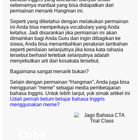
sebenarnya manfaat yang bisa didapatkan dari
permainan menarik Hangman ini.
Seperti yang diketahui dengan melakukan permainan
ini Anda bisa memperkaya vocabulary yang Anda
ketahui. Jadi disarankan jika permainan ini akan
dimainkan bagi Anda Guru dan ingin dibagikan ke
siswa, Anda bisa menambahkan peraturan tambahan
seperti penilaian selanjutnya jika kosa kata rahasia
tersebut berhasil tertebak selanjutnya adalah
menyebutkan arti dari kosakata tersebut.
Bagaimana sangat menarik bukan?
Selain dengan permainan “Hangman”, Anda juga bisa
menggunan “meme” sebagai media pembelajaran
bahasa Inggris. Untuk lebih lanjut, yuk simak artikel ini
Udah pernah belum belajar bahasa Inggris
menggunakan meme?
Coba