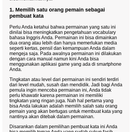
1. Memilih satu orang pemain sebagai
pembuat kata
Perlu Anda ketahui bahwa permainan yang satu ini
dinilai bisa meningkatkan pengetahuan vocabulary
bahasa Inggris Anda. Permainan ini bisa dimainkan
dua orang atau lebih dan hanya memerlukan media
seperti kertas, pensil dan kemampuan Anda dalam
mengeja saja. Pada awalnya permainan ini dilakukan
dengan cara manual namun kini Anda bisa
menggunakan aplikasi game yang ada di smartphone
Anda.
Tingkatan atau level dari permainan ini sendiri terdiri
dari level mudah, susah dan mendidik. Jadi bagi Anda
pemula ingin mencoba permainan ini, Anda tidak
perlu khawatir karena permainan ini memiliki
tingkatan yang ringan juga. Nah hal pertama yang
bisa Anda lakukan adalah memilih salah satu orang
pemain yang akan bertugas untuk membuat kata yang
nantinya akan ditebak dalam permainan.
Disarankan dalam pemilihan pembuat kata ini Anda
bisa memilih teman Anda yang sudah cukup fasih