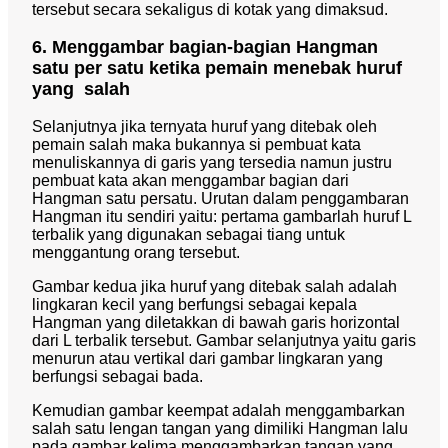
tersebut secara sekaligus di kotak yang dimaksud.
6. Menggambar bagian-bagian Hangman
satu per satu ketika pemain menebak huruf
yang salah
Selanjutnya jika ternyata huruf yang ditebak oleh
pemain salah maka bukannya si pembuat kata
menuliskannya di garis yang tersedia namun justru
pembuat kata akan menggambar bagian dari
Hangman satu persatu. Urutan dalam penggambaran
Hangman itu sendiri yaitu: pertama gambarlah huruf L
terbalik yang digunakan sebagai tiang untuk
menggantung orang tersebut.
Gambar kedua jika huruf yang ditebak salah adalah
lingkaran kecil yang berfungsi sebagai kepala
Hangman yang diletakkan di bawah garis horizontal
dari L terbalik tersebut. Gambar selanjutnya yaitu garis
menurun atau vertikal dari gambar lingkaran yang
berfungsi sebagai bada.
Kemudian gambar keempat adalah menggambarkan
salah satu lengan tangan yang dimiliki Hangman lalu
pada gambar kelima menggambarkan tangan yang