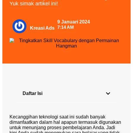
Yuk simak artikel ini!
9 Januari 2024
7:14 AM
Kreasi Ads
Daftar Isi
Kecanggihan teknologi saat ini sudah banyak
dimanfaatkan dalam hal apapun termasuk digunakan
untuk menunjang proses pembelajaran Anda. Jadi
kini Anda sudah menemukan cara belajar yang tidak