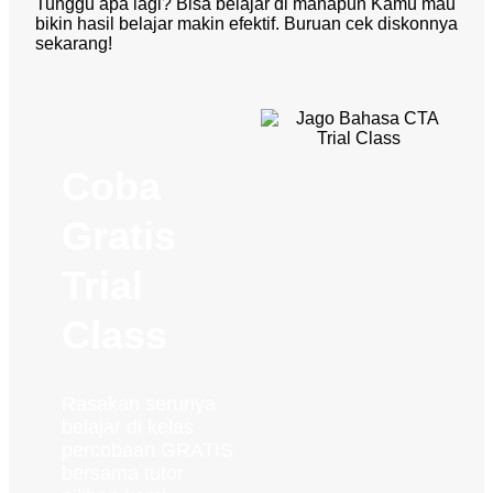
Tunggu apa lagi? Bisa belajar di manapun Kamu mau
bikin hasil belajar makin efektif. Buruan cek diskonnya
sekarang!
Coba
Gratis
Trial
Class
Rasakan serunya
belajar di kelas
percobaan GRATIS
bersama tutor