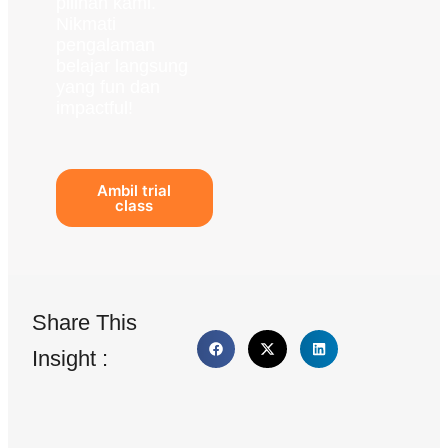
pilihan kami.
Nikmati
pengalaman
belajar langsung
yang fun dan
impactful!
Ambil trial
class
Share This
Insight :