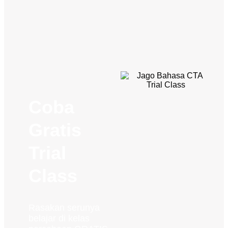
Coba
Gratis
Trial
Class
Rasakan serunya
belajar di kelas