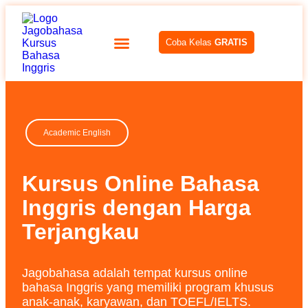
Coba Kelas
GRATIS
Academic English
Kursus Online Bahasa
Inggris dengan Harga
Terjangkau
Jagobahasa adalah tempat kursus online
bahasa Inggris yang memiliki program khusus
anak-anak, karyawan, dan TOEFL/IELTS.