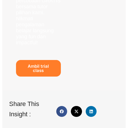
percobaan GRATIS
bersama tutor
pilihan kami.
Nikmati
pengalaman
belajar langsung
yang fun dan
impactful!
Ambil trial
class
Share This
Insight :