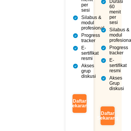
Durasi
per
60
sesi
menit
per
Silabus &
sesi
modul
profesional
Silabus &
modul
Progress
profesiona
tracker
Progress
E-
tracker
sertifikat
resmi
E-
sertifikat
Akses
resmi
grup
diskusi
Akses
Grup
diskusi
Daftar
Sekarang
Daftar
Sekarang