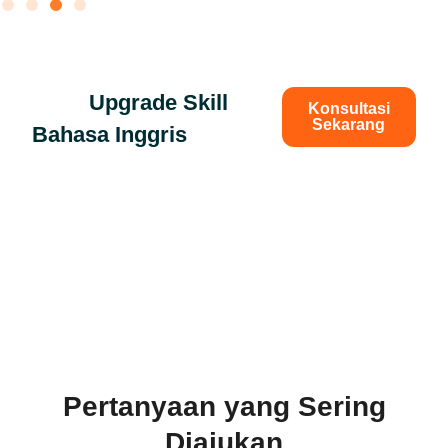
Siap
Upgrade Skill
Konsultasi
Sekarang
Bahasa Inggris
untuk
Dunia Kerja?
Kemampuan berbahasa
Inggris yang baik bisa
membuka banyak pintu di
dunia kerja.
Pertanyaan yang Sering
Diajukan