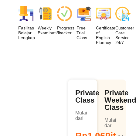
Fasilitas
Weekly
Progress
Free
Certificate
Customer
Belajar
Examination
Tracker
Trial
of
Care
Lengkap
Class
English
Service
Fluency
24/7
Pilih Paket
Private
Private
Belajarmu
Class
Weeken
Sesuai
Class
Mulai
Jadwal &
dari
Mulai
dari
Gaya Belajar
Rp1.069jt