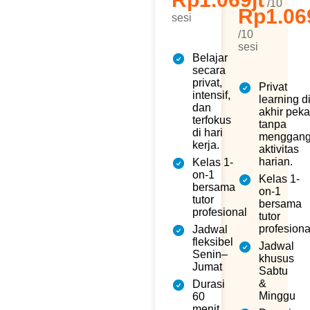
/10
Rp1.06
sesi
Jagobahasa menyediakan
dua pilihan program privat
/10
yang fleksibel dan eksklusif,
sesi
dirancang untuk mendukung
Belajar
peningkatan kemampuan
secara
public speaking kamu dalam
privat,
Privat
dunia kerja. Pilih waktu belajar
intensif,
learning d
yang paling sesuai dengan
dan
rutinitas kamu.
akhir pek
terfokus
tanpa
di hari
menggan
kerja.
aktivitas
harian.
Kelas 1-
on-1
Kelas 1-
bersama
on-1
tutor
bersama
profesional
tutor
profesiona
Jadwal
fleksibel
Jadwal
Senin–
khusus
Jumat
Sabtu
&
Durasi
Minggu
60
menit