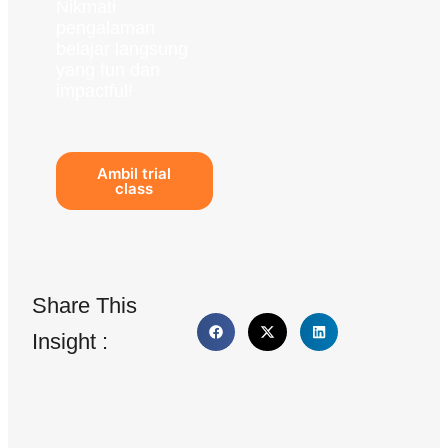
Nikmati
pengalaman
belajar langsung
yang fun dan
impactful!
Ambil trial
class
Share This
Insight :