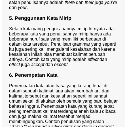
salah penulisannya adalah
there
dan
their
juga
you’re
dan
your
.
5. Penggunaan Kata Mirip
Selain kata yang pengucapannya mirip ternyata ada
beberapa kata yang penulisannya mirip hanya ada
beberapa huruf saja yang memiliki perbedaan di
dalam kata tersebut. Penulisan
grammar
yang seperti
itu juga sering kali mengalami kesalahan dan karena
kesalahan inilah bisa membuat kalimat berubah
artinya. Contoh kata yang mirip adalah
effect
dan
effect
juga
accept
dan
except
.
6. Penempatan Kata
Penempatan kata atau frasa yang kurang tepat di
dalam sebuah kalimat juga akan merubah arti dari
kalimat tersebut dan kesalahan seperti ini sangat
umum sekali dilakukan oleh pemula yang baru belajar
bahasa Inggris. Penempatan kata yang kurang tepat
sering membuat kalimat terdengar aneh kalau dibaca
dan juga makna kalimat tersebut menjadi
membingungkan. Contoh penulisan yang salah
adalah “
Lisa found a silver girl’s necklace in garage”.