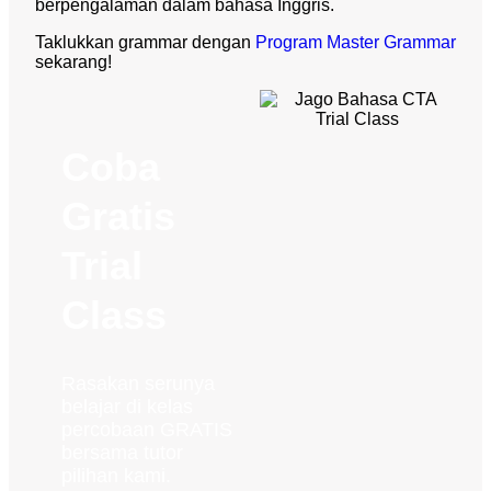
berpengalaman dalam bahasa Inggris.
Taklukkan grammar dengan
Program Master Grammar
sekarang!
Coba
Gratis
Trial
Class
Rasakan serunya
belajar di kelas
percobaan GRATIS
bersama tutor
pilihan kami.