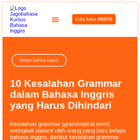
Coba Kelas
GRATIS
Belajar Bahasa Inggris
10 Kesalahan Grammar
dalam Bahasa Inggris
yang Harus Dihindari
Kesalahan grammar (grammatical error)
seringkali dialami oleh orang yang baru belajar
bahasa Inggris. Berikut kesalahan grammar