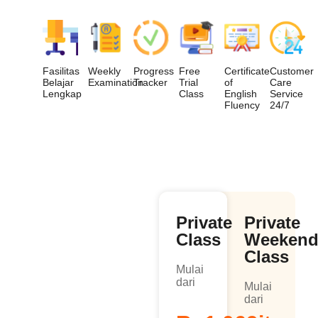
Fasilitas
Weekly
Progress
Free
Certificate
Customer
Belajar
Examination
Tracker
Trial
of
Care
Lengkap
Class
English
Service
Fluency
24/7
Pilih Paket
Private
Private
Belajarmu
Class
Weeken
Sesuai
Class
Mulai
Jadwal &
dari
Mulai
dari
Gaya Belajar