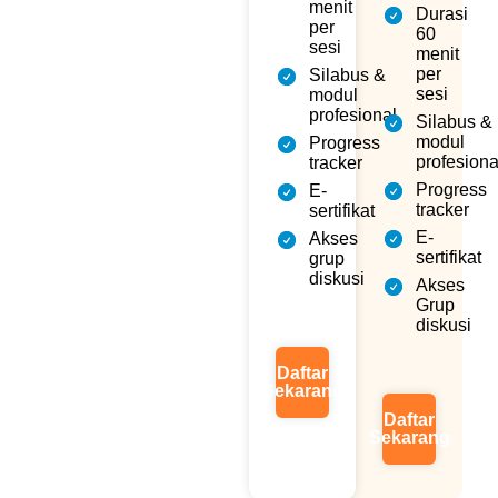
menit
Durasi
per
60
sesi
menit
per
Silabus &
sesi
modul
profesional
Silabus &
modul
Progress
profesiona
tracker
Progress
E-
tracker
sertifikat
E-
Akses
sertifikat
grup
diskusi
Akses
Grup
diskusi
Daftar
Sekarang
Daftar
Sekarang