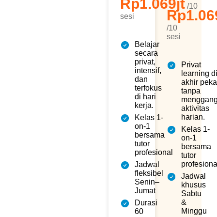
Rp1.069jt
/10
Rp1.06
sesi
Jagobahasa menyediakan
dua pilihan program privat
/10
yang fleksibel dan eksklusif,
sesi
dirancang untuk mendukung
Belajar
peningkatan kemampuan
secara
public speaking kamu dalam
privat,
Privat
dunia kerja. Pilih waktu belajar
intensif,
learning d
yang paling sesuai dengan
dan
rutinitas kamu.
akhir pek
terfokus
tanpa
di hari
menggan
kerja.
aktivitas
harian.
Kelas 1-
on-1
Kelas 1-
bersama
on-1
tutor
bersama
profesional
tutor
profesiona
Jadwal
fleksibel
Jadwal
Senin–
khusus
Jumat
Sabtu
&
Durasi
Minggu
60