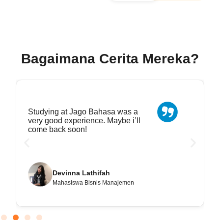
Bagaimana Cerita Mereka?
Saya sangat terbantu dgn jadwal
Jagobahasa yg bisa disesuaikan
dgn pekerjaan
Vioreta
Banker