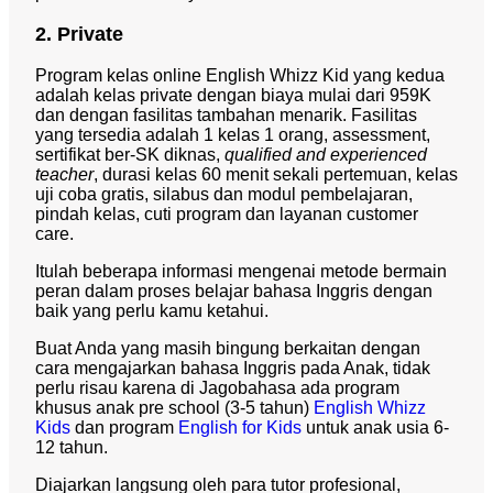
2. Private
Program kelas online English Whizz Kid yang kedua
adalah kelas private dengan biaya mulai dari 959K
dan dengan fasilitas tambahan menarik. Fasilitas
yang tersedia adalah 1 kelas 1 orang, assessment,
sertifikat ber-SK diknas,
qualified and experienced
teacher
, durasi kelas 60 menit sekali pertemuan, kelas
uji coba gratis, silabus dan modul pembelajaran,
pindah kelas, cuti program dan layanan customer
care.
Itulah beberapa informasi mengenai metode bermain
peran dalam proses belajar bahasa Inggris dengan
baik yang perlu kamu ketahui.
Buat Anda yang masih bingung berkaitan dengan
cara mengajarkan bahasa Inggris pada Anak, tidak
perlu risau karena di Jagobahasa ada program
khusus anak pre school (3-5 tahun)
English Whizz
Kids
dan program
English for Kids
untuk anak usia 6-
12 tahun.
Diajarkan langsung oleh para tutor profesional,