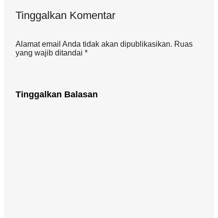
Tinggalkan Komentar
Alamat email Anda tidak akan dipublikasikan. Ruas
yang wajib ditandai *
Tinggalkan Balasan