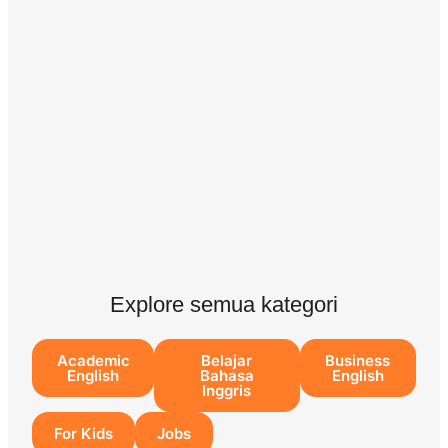
Explore semua kategori
Academic
Belajar
Business
English
Bahasa
English
Inggris
For Kids
Jobs