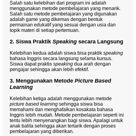
Salah satu kelebihan dari program ini adalah
menggunakan metode pembelajaran yang menarik.
Salah satu metode pembelajaran yang digunakan
adalah game yang dikemas dengan bentuk
permainan edukatif yang sesuai dengan usia dan
topik materi di setiap pertemuan.
2. Siswa Praktik
Speaking
secara Langsung
Kelebihan kedua adalah siswa bisa praktik
speaking
bahasa Inggris secara langsung selama kursus.
Siswa dapat praktis
speaking
dua arah dengan
pengajar sehingga akan lebih efektif.
3. Menggunakan Metode
Picture Based
Learning
Kelebihan ketiga adalah menggunakan metode
picture based learning
sehingga siswa bisa
memahami dan menghafalkan kosakata bahasa
Inggris lebih mudah. Metode pembelajaran seperti ini
tentu lebih menyenangkan bagi siswa. Apalagi untuk
anak balita sehingga akan tertarik dengan proses
pembelajaran yang diberikan.