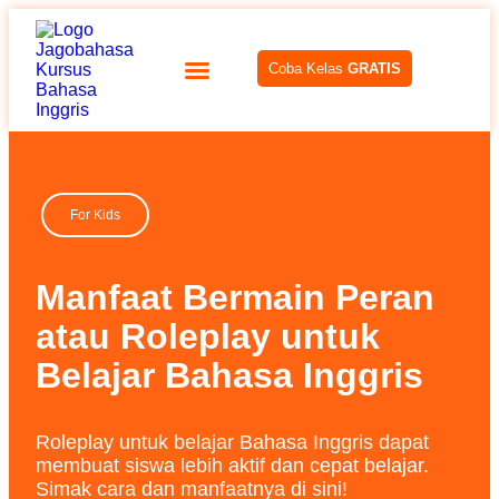
Coba Kelas
GRATIS
For Kids
Manfaat Bermain Peran
atau Roleplay untuk
Belajar Bahasa Inggris
Roleplay untuk belajar Bahasa Inggris dapat
membuat siswa lebih aktif dan cepat belajar.
Simak cara dan manfaatnya di sini!