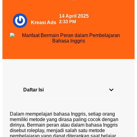
14 April 2025
2:33 PM
Kreasi Ads
Daftar Isi
Dalam mempelajari bahasa Inggris, setiap orang
memiliki metode yang dirasa paling cocok dengan
dirinya. Bermain peran atau dalam bahasa Inggris
disebut roleplay, menjadi salah satu metode
pembelajaran yang dapat diterapkan saat belajar