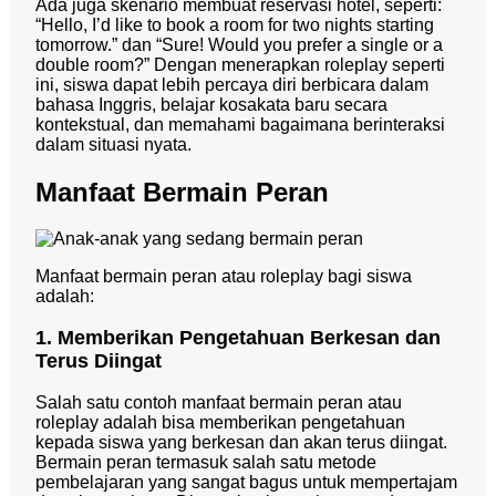
Ada juga skenario membuat reservasi hotel, seperti:
“Hello, I’d like to book a room for two nights starting
tomorrow.” dan “Sure! Would you prefer a single or a
double room?” Dengan menerapkan roleplay seperti
ini, siswa dapat lebih percaya diri berbicara dalam
bahasa Inggris, belajar kosakata baru secara
kontekstual, dan memahami bagaimana berinteraksi
dalam situasi nyata.
Manfaat Bermain Peran
Manfaat bermain peran atau roleplay bagi siswa
adalah:
1. Memberikan Pengetahuan Berkesan dan
Terus Diingat
Salah satu contoh manfaat bermain peran atau
roleplay adalah bisa memberikan pengetahuan
kepada siswa yang berkesan dan akan terus diingat.
Bermain peran termasuk salah satu metode
pembelajaran yang sangat bagus untuk mempertajam