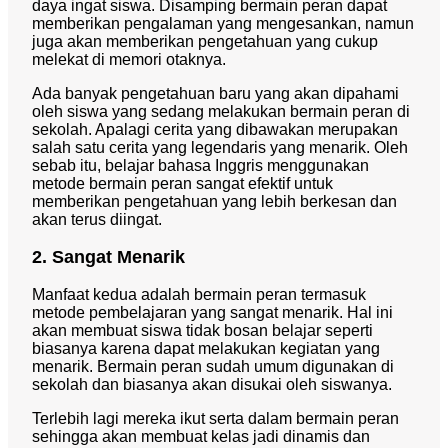
daya ingat siswa. Disamping bermain peran dapat
memberikan pengalaman yang mengesankan, namun
juga akan memberikan pengetahuan yang cukup
melekat di memori otaknya.
Ada banyak pengetahuan baru yang akan dipahami
oleh siswa yang sedang melakukan bermain peran di
sekolah. Apalagi cerita yang dibawakan merupakan
salah satu cerita yang legendaris yang menarik. Oleh
sebab itu, belajar bahasa Inggris menggunakan
metode bermain peran sangat efektif untuk
memberikan pengetahuan yang lebih berkesan dan
akan terus diingat.
2. Sangat Menarik
Manfaat kedua adalah bermain peran termasuk
metode pembelajaran yang sangat menarik. Hal ini
akan membuat siswa tidak bosan belajar seperti
biasanya karena dapat melakukan kegiatan yang
menarik. Bermain peran sudah umum digunakan di
sekolah dan biasanya akan disukai oleh siswanya.
Terlebih lagi mereka ikut serta dalam bermain peran
sehingga akan membuat kelas jadi dinamis dan