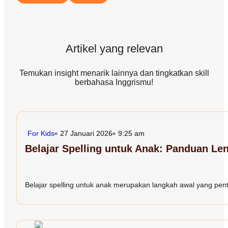
Artikel yang relevan
Temukan insight menarik lainnya dan tingkatkan skill
berbahasa Inggrismu!
For Kids
27 Januari 2026
9:25 am
Belajar Spelling untuk Anak: Panduan Len
Belajar spelling untuk anak merupakan langkah awal yang penting