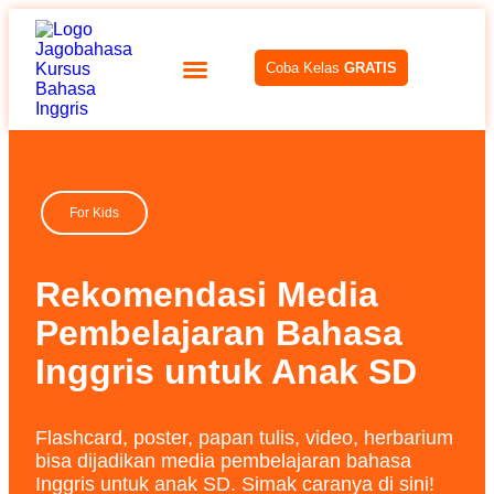
Coba Kelas
GRATIS
For Kids
Rekomendasi Media
Pembelajaran Bahasa
Inggris untuk Anak SD
Flashcard, poster, papan tulis, video, herbarium
bisa dijadikan media pembelajaran bahasa
Inggris untuk anak SD. Simak caranya di sini!