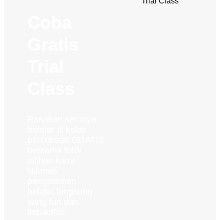
Coba
Gratis
Trial
Class
Rasakan serunya
belajar di kelas
percobaan GRATIS
bersama tutor
pilihan kami.
Nikmati
pengalaman
belajar langsung
yang fun dan
impactful!