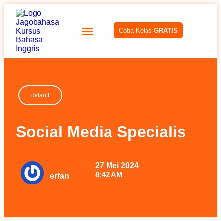
Coba Kelas
GRATIS
default
Social Media Specialis
27 Mei 2024
8:42 AM
erfan