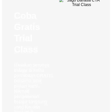
Coba
Gratis
Trial
Class
Rasakan serunya
belajar di kelas
percobaan GRATIS
bersama tutor
pilihan kami.
Nikmati
pengalaman
belajar langsung
yang fun dan