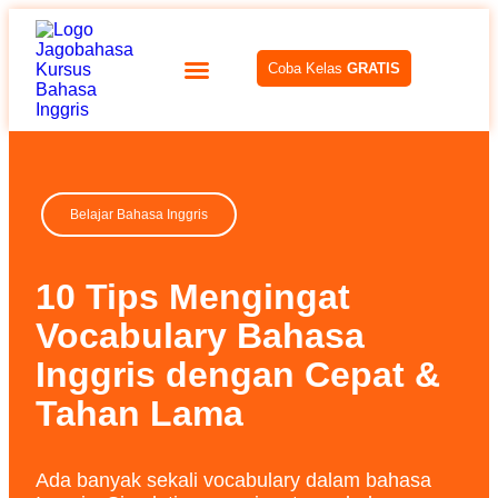
Coba Kelas
GRATIS
Belajar Bahasa Inggris
10 Tips Mengingat
Vocabulary Bahasa
Inggris dengan Cepat &
Tahan Lama
Ada banyak sekali vocabulary dalam bahasa