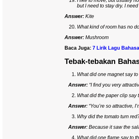
I like to move, but usually n
but I need to stay dry. I need
Answer:
Kite
What kind of room has no d
Answer:
Mushroom
Baca Juga:
7 Lirik Lagu Bahas
Tebak-tebakan Bahas
What did one magnet say to 
Answer:
“I find you very attractiv
What did the paper clip say
Answer
: “You’re so attractive, I
Why did the tomato turn red
Answer
: Because it saw the sal
What did one flame say to t