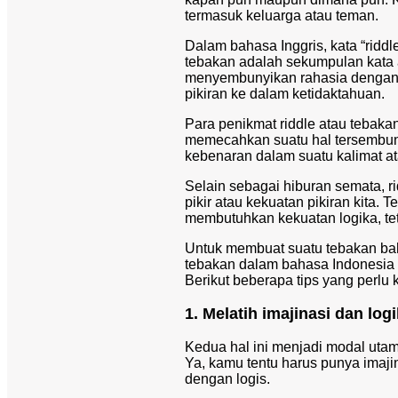
termasuk keluarga atau teman.
Dalam bahasa Inggris, kata “riddle”
tebakan adalah sekumpulan kata a
menyembunyikan rahasia dengan
pikiran ke dalam ketidaktahuan.
Para penikmat riddle atau tebakan t
memecahkan suatu hal tersembuny
kebenaran dalam suatu kalimat ata
Selain sebagai hiburan semata, r
pikir atau kekuatan pikiran kita. 
membutuhkan kekuatan logika, te
Untuk membuat suatu
tebakan ba
tebakan dalam bahasa Indonesia 
Berikut beberapa tips yang perlu
1. Melatih imajinasi dan log
Kedua hal ini menjadi modal utam
Ya, kamu tentu harus punya imajin
dengan logis.