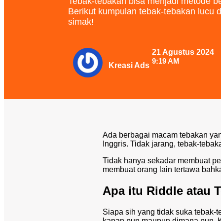
Tebak-tebakan bisa menjadi metode bel
Berikut kumpulan tebak-tebakan lucu 
simak!
21 Agustus 2024
9:19 AM
Kreasi Ads
Ada berbagai macam tebakan yan
Inggris. Tidak jarang, tebak-tebak
Tidak hanya sekadar membuat per
membuat orang lain tertawa bahka
Apa itu Riddle atau 
Siapa sih yang tidak suka tebak-
kapan pun maupun dimana pun. 