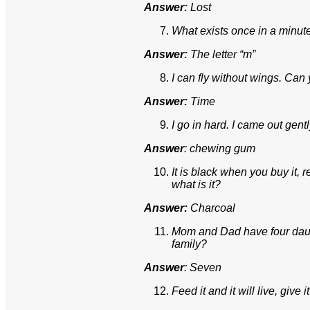
Answer:
Lost
What exists once in a minut
Answer:
The letter “m”
I can fly without wings. Ca
Answer:
Time
I go in hard. I came out gen
Answer
: chewing gum
It is black when you buy it,
what is it?
Answer:
Charcoal
Mom and Dad have four daug
family?
Answer
: Seven
Feed it and it will live, give i