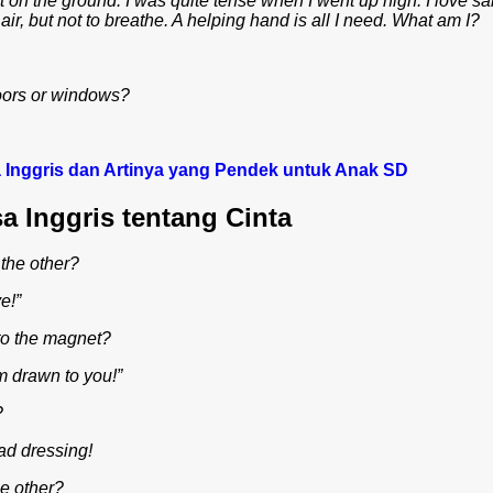
ot on the ground. I was quite tense when I went up high. I love sai
 air, but not to breathe. A helping hand is all I need. What am I?
oors or windows?
a Inggris dan Artinya yang Pendek untuk Anak SD
a Inggris tentang Cinta
the other?
e!”
 to the magnet?
’m drawn to you!”
?
ad dressing!
he other?