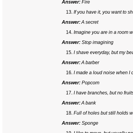
Answer:
Fire
If you have it, you want to sha
Answer:
A secret
Imagine you are in a room w
Answer:
Stop imagining
I shave everyday, but my be
Answer:
A barber
I made a loud noise when I c
Answer:
Popcorn
I have branches, but no frui
Answer:
A bank
Full of holes but still holds
Answer:
Sponge