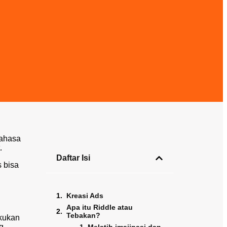
bahasa
.
Daftar Isi
 bisa
Kreasi Ads
Apa itu Riddle atau
Tebakan?
akukan
g,