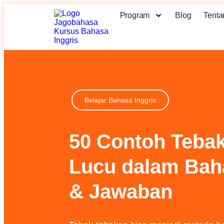
Program
Blog
Tenta
Belajar Bahasa Inggris
50 Contoh Teba
Lucu dalam Baha
& Jawaban