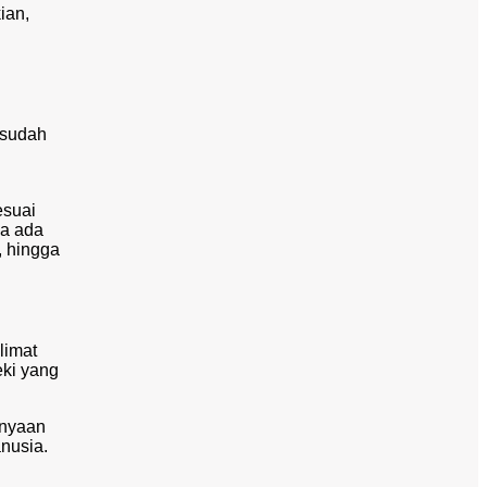
ian,
a sudah
esuai
ya ada
, hingga
limat
eki yang
anyaan
anusia.