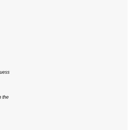
guess
 the