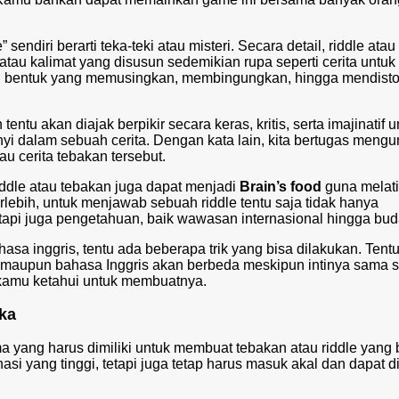
 sendiri berarti teka-teki atau misteri. Secara detail, riddle atau
tau kalimat yang disusun sedemikian rupa seperti cerita untuk
 bentuk yang memusingkan, membingungkan, hingga mendisto
entu akan diajak berpikir secara keras, kritis, serta imajinatif u
i dalam sebuah cerita. Dengan kata lain, kita bertugas meng
u cerita tebakan tersebut.
iddle atau tebakan juga dapat menjadi
Brain’s food
guna melat
Terlebih, untuk menjawab sebuah riddle tentu saja tidak hanya
tapi juga pengetahuan, baik wawasan internasional hingga bud
hasa inggris
, tentu ada beberapa trik yang bisa dilakukan. Tentu
maupun bahasa Inggris akan berbeda meskipun intinya sama s
 kamu ketahui untuk membuatnya.
ika
a yang harus dimiliki untuk membuat tebakan atau riddle yang 
asi yang tinggi, tetapi juga tetap harus masuk akal dan dapat d