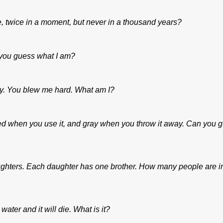
e, twice in a moment, but never in a thousand years?
n you guess what I am?
tly. You blew me hard. What am I?
 red when you use it, and gray when you throw it away. Can you 
hters. Each daughter has one brother. How many people are in
t water and it will die. What is it?