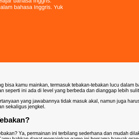
ajar bahasa Inggris.
dalam bahasa Inggris. Yuk
g bisa kamu mainkan, termasuk tebakan-tebakan lucu dalam 
an seperti ini ada di level yang berbeda dan dianggap lebih sulit
tanyaan yang jawabannya tidak masuk akal, namun juga harus
n sekaligus jengkel.
Tebakan?
tebakan? Ya, permainan ini terbilang sederhana dan mudah dil
Kamu bahkan dapat memainkan game ini bersama banyak oran