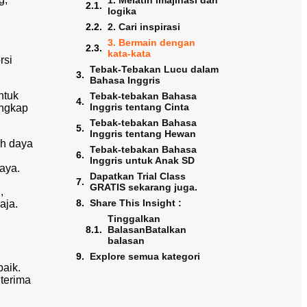
1. Melatih imajinasi dan
logika
2. Cari inspirasi
3. Bermain dengan
kata-kata
rsi
Tebak-Tebakan Lucu dalam
Bahasa Inggris
ntuk
Tebak-tebakan Bahasa
Inggris tentang Cinta
ungkap
Tebak-tebakan Bahasa
Inggris tentang Hewan
ih daya
Tebak-tebakan Bahasa
Inggris untuk Anak SD
aya.
Dapatkan Trial Class
GRATIS sekarang juga.
,
Share This Insight :
aja.
Tinggalkan
BalasanBatalkan
balasan
Explore semua kategori
baik.
iterima