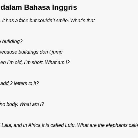
dalam Bahasa Inggris
 It has a face but couldn’t smile. What’s that
 building?
 because buildings don’t jump
en I’m old, I’m short. What am I?
dd 2 letters to it?
t no body. What am I?
 Lala, and in Africa it is called Lulu. What are the elephants call