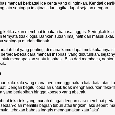
bas mencari berbagai ide cerita yang diinginkan. Kendati demik
ang lain sehingga imajinasi dan logika dapat sejalan dengan
ing ketika akan membuat
tebakan bahasa inggris
. Seringkali kit
n ternyata tidak logis. Bahkan sudah imajinatif dan masuk akal,
sa sehingga mudah ditebak.
i adalah hal yang penting, di mana kamu dapat melakukannya s
berbeda-beda cara mencari inspirasi yang dibutuhkan, sejatin
untuk mendapatkan suatu inspirasi. Bisa dari membaca, nonton
sik.
a
inan kata-kata yang mana perlu menggunakan kata-kata atau ka
kuat. Dengan begitu, cobalah untuk tidak menghancurkan teka-t
 yang berlebihan hingga konsep yang abstrak.
mbuat teka-teki yang mudah diingat dengan cara membuat pert
seolah-olah memiliki bagian tubuh atau tingkah laku seperti m
emulai
tebakan bahasa inggris
menggunakan kata “aku”.