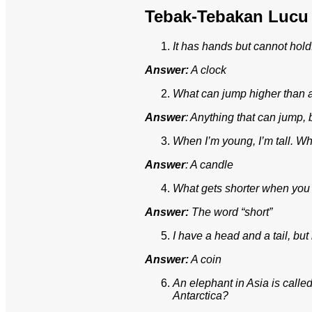
Tebak-Tebakan Lucu 
It has hands but cannot hold.
Answer:
A clock
What can jump higher than a
Answer
: Anything that can jump,
When I’m young, I’m tall. Wh
Answer
: A candle
What gets shorter when you a
Answer:
The word “short”
I have a head and a tail, bu
Answer:
A coin
An elephant in Asia is called
Antarctica?