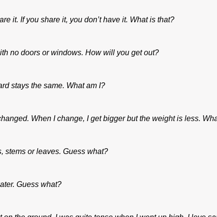
re it. If you share it, you don’t have it. What is that?
ith no doors or windows. How will you get out?
ard stays the same. What am I?
hanged. When I change, I get bigger but the weight is less. Wh
ts, stems or leaves. Guess what?
 water. Guess what?