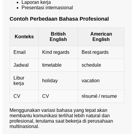
Laporan kerja
Presentasi internasional
Contoh Perbedaan Bahasa Profesional
British
American
Konteks
English
English
Email
Kind regards
Best regards
Jadwal
timetable
schedule
Libur
holiday
vacation
kerja
CV
CV
résumé / resume
Menggunakan variasi bahasa yang tepat akan
membantu komunikasi terlihat
lebih natural dan
profesional
, terutama saat bekerja di perusahaan
multinasional.