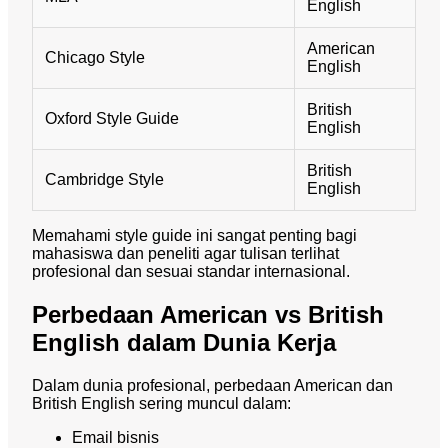
English
American
Chicago Style
English
British
Oxford Style Guide
English
British
Cambridge Style
English
Memahami style guide ini sangat penting bagi
mahasiswa dan peneliti agar tulisan terlihat
profesional dan sesuai standar internasional.
Perbedaan American vs British
English dalam Dunia Kerja
Dalam dunia profesional, perbedaan American dan
British English sering muncul dalam:
Email bisnis