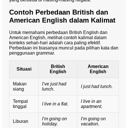
Contoh Perbedaan British dan
American English dalam Kalimat
Untuk memahami perbedaan
British English dan
American English
, melihat contoh kalimat dalam
konteks sehari-hari adalah cara paling efektif.
Perbedaan ini biasanya muncul pada pilihan kata dan
penggunaan grammar.
British
American
Situasi
English
English
Makan
I’ve just had
I just had lunch.
siang
lunch.
Tempat
I live in an
I live in a flat.
tinggal
apartment.
I’m going on
I’m going on
Liburan
holiday.
vacation.