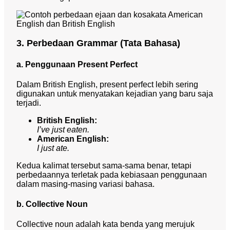
3. Perbedaan Grammar (Tata Bahasa)
a. Penggunaan Present Perfect
Dalam British English,
present perfect
lebih sering
digunakan untuk menyatakan kejadian yang baru saja
terjadi.
British English:
I’ve just eaten.
American English:
I just ate.
Kedua kalimat tersebut sama-sama benar, tetapi
perbedaannya terletak pada kebiasaan penggunaan
dalam masing-masing variasi bahasa.
b. Collective Noun
Collective noun adalah kata benda yang merujuk