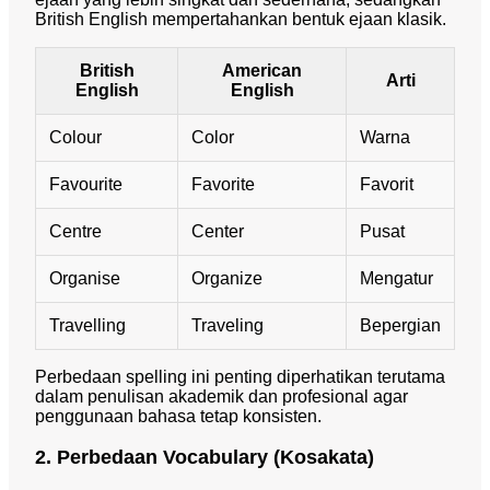
British English mempertahankan bentuk ejaan klasik
.
British
American
Arti
English
English
Colour
Color
Warna
Favourite
Favorite
Favorit
Centre
Center
Pusat
Organise
Organize
Mengatur
Travelling
Traveling
Bepergian
Perbedaan spelling ini penting diperhatikan terutama
dalam penulisan akademik dan profesional agar
penggunaan bahasa tetap konsisten.
2. Perbedaan Vocabulary (Kosakata)