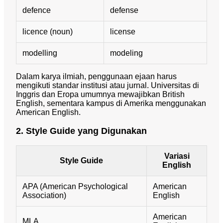
defence
defense
licence (noun)
license
modelling
modeling
Dalam karya ilmiah, penggunaan ejaan harus
mengikuti standar institusi atau jurnal
. Universitas di
Inggris dan Eropa umumnya mewajibkan British
English, sementara kampus di Amerika menggunakan
American English.
2. Style Guide yang Digunakan
Variasi
Style Guide
English
APA (American Psychological
American
Association)
English
American
MLA