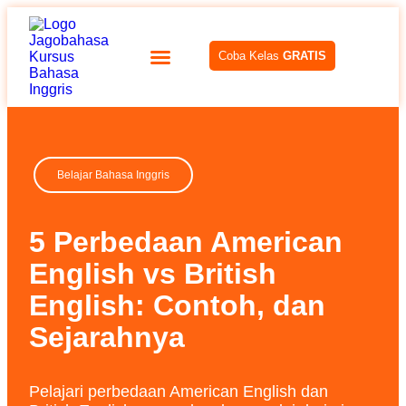
Coba Kelas
GRATIS
Belajar Bahasa Inggris
5 Perbedaan American
English vs British
English: Contoh, dan
Sejarahnya
Pelajari perbedaan American English dan