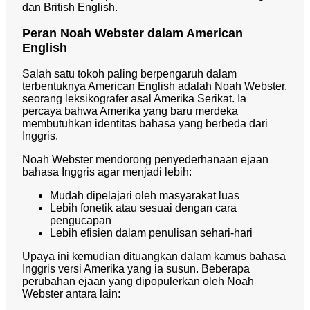
dan British English.
Peran Noah Webster dalam American
English
Salah satu tokoh paling berpengaruh dalam
terbentuknya
American English
adalah
Noah Webster
,
seorang leksikografer asal Amerika Serikat. Ia
percaya bahwa Amerika yang baru merdeka
membutuhkan identitas bahasa yang berbeda dari
Inggris.
Noah Webster mendorong penyederhanaan ejaan
bahasa Inggris agar menjadi lebih:
Mudah dipelajari oleh masyarakat luas
Lebih fonetik atau sesuai dengan cara
pengucapan
Lebih efisien dalam penulisan sehari-hari
Upaya ini kemudian dituangkan dalam kamus bahasa
Inggris versi Amerika yang ia susun. Beberapa
perubahan ejaan yang dipopulerkan oleh Noah
Webster antara lain: