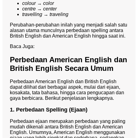
colour
→
color
centre
→
center
travelling
→
traveling
Perubahan-perubahan inilah yang menjadi salah satu
alasan utama munculnya
perbedaan spelling antara
British English dan American English
hingga saat ini.
Baca Juga:
Perbedaan American English dan
British English Secara Umum
Perbedaan
American English dan British English
dapat dilihat dari berbagai aspek, mulai dari ejaan,
kosakata, tata bahasa, hingga cara pengucapan dan
gaya berbicara. Berikut penjelasan lengkapnya.
1. Perbedaan Spelling (Ejaan)
Perbedaan ejaan merupakan perbedaan yang paling
mudah dikenali antara British English dan American
English. Umumnya,
American English menggunakan
ejaan yang lebih singkat dan sederhana
, sedangkan