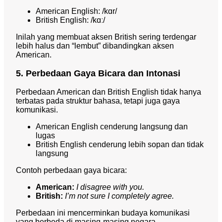
American English: /kɑr/
British English: /kɑː/
Inilah yang membuat aksen British sering terdengar
lebih halus dan “lembut” dibandingkan aksen
American.
5. Perbedaan Gaya Bicara dan Intonasi
Perbedaan American dan British English tidak hanya
terbatas pada struktur bahasa, tetapi juga
gaya
komunikasi
.
American English cenderung
langsung dan
lugas
British English cenderung
lebih sopan dan tidak
langsung
Contoh perbedaan gaya bicara:
American:
I disagree with you.
British:
I’m not sure I completely agree.
Perbedaan ini mencerminkan budaya komunikasi
yang berbeda di masing-masing negara.