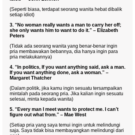
(Seperti biasa, terdapat seorang wanita hebat dibalik
setiap idiot)
3. “No woman really wants a man to carry her off;
she only wants him to want to do it.” – Elizabeth
Peters
(Tidak ada seorang wanita yang benar-benar ingin
pria membawakan bebannya, dia hanya ingin para
pria melakukannya)
4. “In politics, If you want anything said, ask a man.
If you want anything done, ask a woman.” –
Margaret Thatcher
(Dalam politik, jika kamu ingin sesuatu tersampaikan
mintalah pada seorang pria. Jika kalian ingin sesuatu
selesai, minta kepada wanita)
5. “Every man I meet wants to protect me. I can’t
figure out what from.” – Mae West
(Setiap pria yang saya temui ingin untuk melindungi
saja. Saya tidak bisa membayangkan melindungi dari