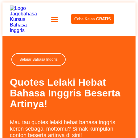
Coba Kelas
GRATIS
Belajar Bahasa Inggris
Quotes Lelaki Hebat
Bahasa Inggris Beserta
Artinya!
Mau tau quotes lelaki hebat bahasa inggris
keren sebagai mottomu? Simak kumpulan
contoh beserta artinya di sini!