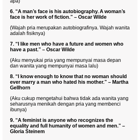
apa)
6. “A man’s face is his autobiography. A woman’s
face is her work of fiction.” – Oscar Wilde
(Wajah pria merupakan autobiografinya. Wajah wanita
adalah fisiknya)
7. “I like men who have a future and women who
have a past.” – Oscar Wilde
(Aku menyukai pria yang mempunyai masa depan
dan wanita yang mempunyai masa lalu)
8. “I know enough to know that no woman should
ever marry a man who hated his mother.” – Martha
Gellhorn
(Aku cukup mengetahui bahwa tidak ada wanita yang
seharusnya menikah dengan pria yang membenci
ibunya)
9. “A feminist is anyone who recognizes the
equality and full humanity of women and men.” –
Gloria Steinem