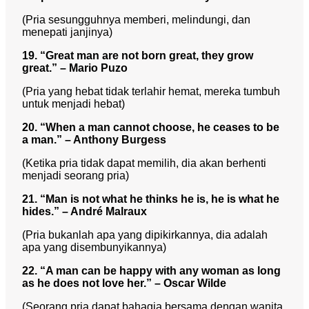
(Pria sesungguhnya memberi, melindungi, dan
menepati janjinya)
19. “Great man are not born great, they grow
great.” – Mario Puzo
(Pria yang hebat tidak terlahir hemat, mereka tumbuh
untuk menjadi hebat)
20. “When a man cannot choose, he ceases to be
a man.” – Anthony Burgess
(Ketika pria tidak dapat memilih, dia akan berhenti
menjadi seorang pria)
21. “Man is not what he thinks he is, he is what he
hides.” – André Malraux
(Pria bukanlah apa yang dipikirkannya, dia adalah
apa yang disembunyikannya)
22. “A man can be happy with any woman as long
as he does not love her.” – Oscar Wilde
(Seorang pria dapat bahagia bersama dengan wanita