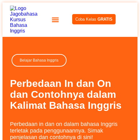
Coba Kelas
GRATIS
Belajar Bahasa Inggris
Perbedaan In dan On
dan Contohnya dalam
Kalimat Bahasa Inggris
Perbedaan in dan on dalam bahasa Inggris
terletak pada penggunaannya. Simak
penjelasan dan contohnya di sini!