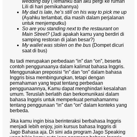
wedding day
(Temanku dan aku pergi ke rumah
Lili di hari pernikahannya)
My dad is late, he’s still on his way to pick me up
(Ayahku terlambat, dia masih dalam perjalanan
untuk menjemputku)
So are you standing next to the restaurant on
Main Street?
(Jadi apakah kamu yang berdiri di
samping restoran di jalan besar?)
My wallet was stolen on the bus
(Dompet dicuri
saat di bus)
Itu tadi merupakan perbedaan “in” dan “on”, beserta
contoh penggunaanya dalam kalimat bahasa Inggris.
Menggunakan preposisi “in” dan “on” dalam bahasa
Inggris bisa membingungkan, tetapi dengan
pemahaman yang tepat tentang perbedaan
penggunaannya, Kamu dapat menghindari kesalahan
umum. Teruslah berlatih dan berkomunikasi dalam
bahasa Inggris untuk memperkuat pemahamanmu
tentang penggunaan “in” dan “on” dalam konteks yang
berbeda.
Jika kamu ingin bisa berinteraksi berbahasa Inggris
menjadi lebih enjoy, join kursus bahasa Inggris di
Jago Bahasa aja. Di sini ada program Jago Speaking