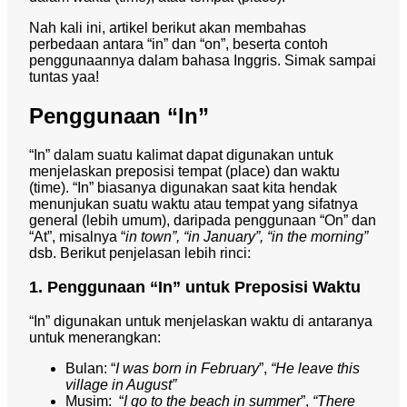
Nah kali ini, artikel berikut akan membahas
perbedaan antara “in” dan “on”, beserta contoh
penggunaannya dalam bahasa Inggris. Simak sampai
tuntas yaa!
Penggunaan “In”
“In” dalam suatu kalimat dapat digunakan untuk
menjelaskan preposisi tempat (place) dan waktu
(time). “In” biasanya digunakan saat kita hendak
menunjukan suatu waktu atau tempat yang sifatnya
general (lebih umum), daripada penggunaan “On” dan
“At”, misalnya “
in town”, “in January”, “in the morning”
dsb. Berikut penjelasan lebih rinci:
1. Penggunaan “In” untuk Preposisi Waktu
“In” digunakan untuk menjelaskan waktu di antaranya
untuk menerangkan:
Bulan: “
I was born in February
”,
“He leave this
village in August”
Musim: “
I go to the beach in summer
”,
“There