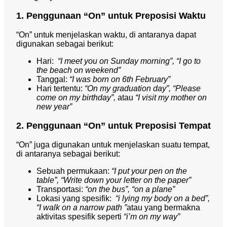
1. Penggunaan “On” untuk Preposisi Waktu
“On” untuk menjelaskan waktu, di antaranya dapat
digunakan sebagai berikut:
Hari:
“I meet you on Sunday morning”, “I go to
the beach on weekend”
Tanggal:
“I was born on 6th February”
Hari tertentu:
“On my graduation day”, “Please
come on my birthday”,
atau
“I visit my mother on
new year”
2. Penggunaan “On” untuk Preposisi Tempat
“On” juga digunakan untuk menjelaskan suatu tempat,
di antaranya sebagai berikut:
Sebuah permukaan:
“I put your pen on the
table”, “Write down your letter on the paper”
Transportasi:
“on the bus”, “on a plane”
Lokasi yang spesifik:
“i lying my body on a bed”,
“I walk on a narrow path ”
atau yang bermakna
aktivitas spesifik seperti
“i’m on my way”