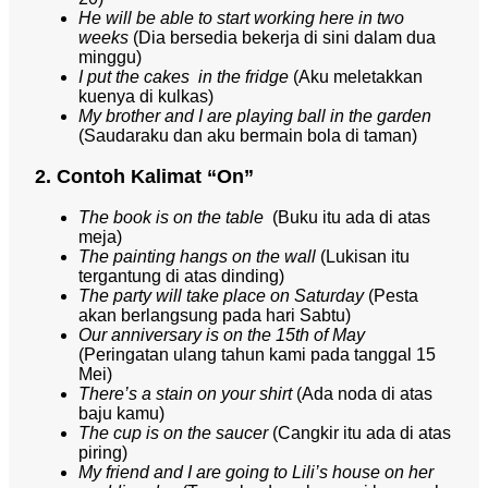
He will be able to start working here in two
weeks
(Dia bersedia bekerja di sini dalam dua
minggu)
I put the cakes in the fridge
(Aku meletakkan
kuenya di kulkas)
My brother and I are playing ball in the garden
(Saudaraku dan aku bermain bola di taman)
2. Contoh Kalimat “On”
The book is on the table
(Buku itu ada di atas
meja)
The painting hangs on the wall
(Lukisan itu
tergantung di atas dinding)
The party will take place on Saturday
(Pesta
akan berlangsung pada hari Sabtu)
Our anniversary is on the 15th of May
(Peringatan ulang tahun kami pada tanggal 15
Mei)
There’s a stain on your shirt
(Ada noda di atas
baju kamu)
The cup is on the saucer
(Cangkir itu ada di atas
piring)
My friend and I are going to Lili’s house on her