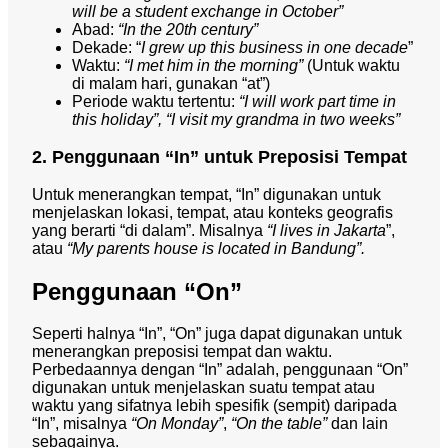
will be a student exchange in October”
Abad:
“In the 20th century”
Dekade: “
I grew up this business in one decade
”
Waktu:
“I met him in the morning”
(Untuk waktu
di malam hari, gunakan “at”)
Periode waktu tertentu:
“I will work part time in
this holiday”, “I visit my grandma in two weeks”
2. Penggunaan “In” untuk Preposisi Tempat
Untuk menerangkan tempat, “In” digunakan untuk
menjelaskan lokasi, tempat, atau konteks geografis
yang berarti “di dalam”. Misalnya
“I lives in Jakarta
”,
atau
“My parents house is located in Bandung”.
Penggunaan “On”
Seperti halnya “In”, “On” juga dapat digunakan untuk
menerangkan preposisi tempat dan waktu.
Perbedaannya dengan “In” adalah, penggunaan “On”
digunakan untuk menjelaskan suatu tempat atau
waktu yang sifatnya lebih spesifik (sempit) daripada
“In”, misalnya
“On Monday”
,
“On the table”
dan lain
sebagainya.