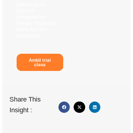
pilihan kami.
Nikmati
pengalaman
belajar langsung
yang fun dan
impactful!
Ambil trial
class
Share This
Insight :