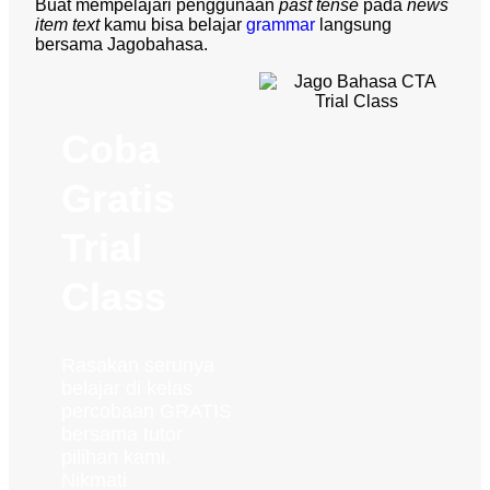
Buat mempelajari penggunaan
past tense
pada
news
item text
kamu bisa belajar
grammar
langsung
bersama Jagobahasa.
Coba
Gratis
Trial
Class
Rasakan serunya
belajar di kelas
percobaan GRATIS
bersama tutor
pilihan kami.
Nikmati