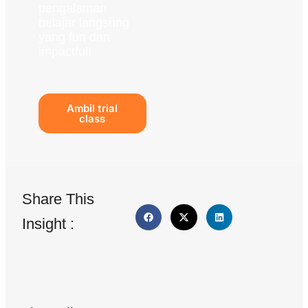
pengalaman
belajar langsung
yang fun dan
impactful!
Ambil trial
class
Share This
Insight :