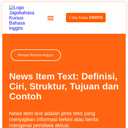
Coba Kelas
GRATIS
Belajar Bahasa Inggris
News Item Text: Definisi,
Ciri, Struktur, Tujuan dan
Contoh
News item text adalah jenis teks yang
menyajikan informasi terkini atau berita
mengenai peristiwa aktual.