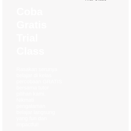
Coba
Gratis
Trial
Class
Rasakan serunya
belajar di kelas
percobaan GRATIS
bersama tutor
pilihan kami.
Nikmati
pengalaman
belajar langsung
yang fun dan
impactful!