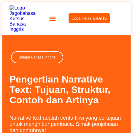
Coba Kelas
GRATIS
Belajar Bahasa Inggris
Pengertian Narrative
Text: Tujuan, Struktur,
Contoh dan Artinya
Narrative text adalah cerita fiksi yang bertujuan
untuk menghibur pembaca. Simak penjelasan
dan contohnya!