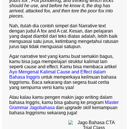
yours fox”, Fox pondering, and thinking which tricks
should he use, and before he know it, the dog has
arrived, attacked fox, and then tore the poor fox into
pieces.
Nah, itulah dia contoh simpel dari Narrative text
dengan judul A fox and A cat. Kesan, dan pelajaran
yang dapat diambil dari teks diatas adalah, lebih baik
menguasai satu jurus, ketimbang mengetahui ratusan
jurus tapi tidak menguasai satupun.
Agar narrative text yang kamu buat semakin bagus,
kamu bisa juga mempelajari struktur kalimat lain
seperti cause and effect. Kamu bisa membaca artikel
Ayo Mengenal Kalimat Cause and Effect dalam
Bahasa Inggris
untuk memperkaya keilmuan bahasa
Inggrismu. Baca sekarang dan segera buat cerita
yang sempurna versi kamu yaa!
Atau kalau kamu pengen makin jago writing dalam
bahasa Inggris, kamu bisa gabung ke program
Master
Grammar Jagobahasa
dan
upgrade skill
kemampuan
bahasa Inggrismu sekarang juga!