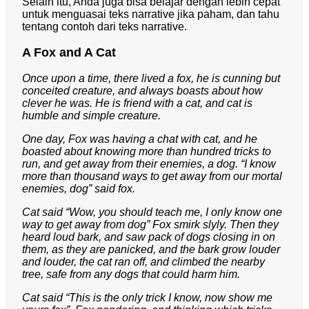
Selain itu, Anda juga bisa belajar dengan lebih cepat
untuk menguasai teks narrative jika paham, dan tahu
tentang contoh dari teks narrative.
A Fox and A Cat
Once upon a time, there lived a fox, he is cunning but
conceited creature, and always boasts about how
clever he was. He is friend with a cat, and cat is
humble and simple creature.
One day, Fox was having a chat with cat, and he
boasted about knowing more than hundred tricks to
run, and get away from their enemies, a dog. “I know
more than thousand ways to get away from our mortal
enemies, dog” said fox.
Cat said “Wow, you should teach me, I only know one
way to get away from dog” Fox smirk slyly. Then they
heard loud bark, and saw pack of dogs closing in on
them, as they are panicked, and the bark grow louder
and louder, the cat ran off, and climbed the nearby
tree, safe from any dogs that could harm him.
Cat said “This is the only trick I know, now show me