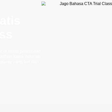
atis
ass
r di kelas percobaan
ilihan kami. Nikmati
gsung yang fun dan