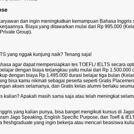
ose
 karyawan dan ingin meningkatkan kemampuan Bahasa Inggris 
kerjaannya. Biaya yang ditawarkan mulai dari Rp 995.000 (Kel
Private Group).
TS yang nggak kunjung naik? Tenang saja!
hasa agar dapat mempersiapkan tes TOEFL/ IELTS secara opt
belajar dengan biaya terjangkau yaitu mulai dari Rp 1.500.000 
ukup dengan biaya Rp 1.495.000 durasi belajar tiga bulan (Kela
 yang bisa kamu nikmati sebagai peserta seperti Gratis Placement
ngan akses selamanya, dan Gratis kelas alumni berlaku seumu
is kalian? Apakah masih sama saja atau telah meningkat selam
Inggris yang kalian punya, bisa banget mengikuti kursus di Jag
ram Jago Speaking, English Specific Purpose, dan Toefl & IEL
a freshgraduate yang ingin bekerja atau mencari beasiswa kuli