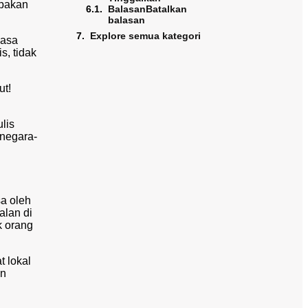
upakan
BalasanBatalkan
balasan
Explore semua kategori
hasa
s, tidak
ut!
ulis
 negara-
a oleh
alan di
k orang
 lokal
an