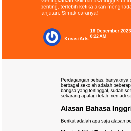
Meningkatkan skill bahasa Inggris unt
penting, terlebih ketika akan menghada
lanjutan. Simak caranya!
18 Desember 2023
8:22 AM
Kreasi Ads
Perdagangan bebas, banyaknya pe
berbagai sekolah adalah beberapa 
bangsa yang tertinggal, sudah se
sekarang apalagi telah menjadi s
Alasan Bahasa Inggr
Berikut adalah apa saja alasan p