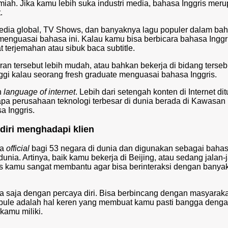
ilmiah. Jika kamu lebih suka industri media, bahasa Inggris mer
.
edia global, TV Shows, dan banyaknya lagu populer dalam ba
enguasai bahasa ini. Kalau kamu bisa berbicara bahasa Inggri
 terjemahan atau sibuk baca subtitle.
n tersebut lebih mudah, atau bahkan bekerja di bidang terseb
ggi kalau seorang fresh graduate menguasai bahasa Inggris.
n
language of internet
. Lebih dari setengah konten di Internet dit
pa perusahaan teknologi terbesar di dunia berada di Kawasan
 Inggris.
diri menghadapi klien
sa
official
bagi 53 negara di dunia dan digunakan sebagai bahas
unia. Artinya, baik kamu bekerja di Beijing, atau sedang jalan-j
s kamu sangat membantu agar bisa berinteraksi dengan banya
 saja dengan percaya diri. Bisa berbincang dengan masyarakat
 bule adalah hal keren yang membuat kamu pasti bangga deng
amu miliki.