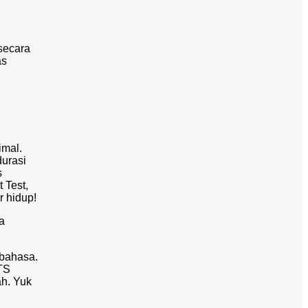
secara
as
imal.
durasi
s
 Test,
r hidup!
a
obahasa.
TS
ah. Yuk