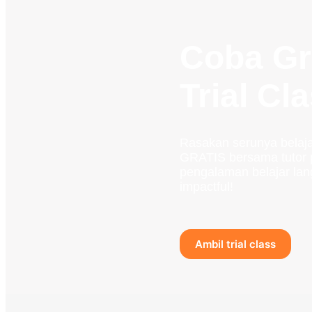
Coba Gr
Trial Cl
Rasakan serunya belaja
GRATIS bersama tutor p
pengalaman belajar lan
impactful!
Ambil trial class