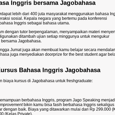
hasa Inggris bersama Jagobahasa
rdapat lebih dari 400 juta masyarakat menggunakan bahasa Ing
teraksi sosial. Kepala negara yang bertemu pada konferensi
bahasa Inggris sebagai bahasa utama.
am dengan tutor berpengalaman, menyampaikan materi menye
digunakan ditambah ujian setiap minggunya untuk mengukur
 bersama Jagobahasa.
n hingga Jumat juga akan membuat kamu belajar secara mendala
hasa juga menyediakan doorprize for the best student agar bela
ursus Bahasa Inggris Jagobahasa
an biaya kursus di Jagobahasa untuk freshgraduate:
emampuan berbahasa Inggris, program Jago Speaking menjadi
 Improvement
bikin kamu bisa fasih berbahasa Inggris sekaligus
dengan baik. Biaya yang ditawarkan mulai dari Rp 299.000 (
0 (Kelas Private).