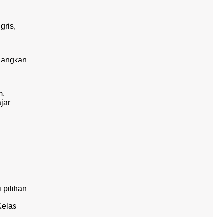
gris,
nangkan
m.
jar
 pilihan
Kelas