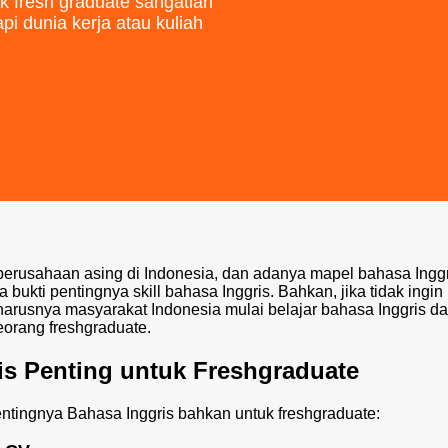
uk fresh graduate sangatlah
pi dunia kerja atau kuliah
rusahaan asing di Indonesia, dan adanya mapel bahasa Inggr
bukti pentingnya skill bahasa Inggris. Bahkan, jika tidak ingin
harusnya masyarakat Indonesia mulai belajar bahasa Inggris da
eorang freshgraduate.
is Penting untuk Freshgraduate
entingnya Bahasa Inggris bahkan untuk freshgraduate: