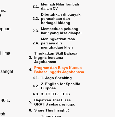
Menjadi Nilai Tambah
dalam CV
nis.
Dibutuhkan di banyak
a
perusahaan dan
berbagai bidang
ampuan
Memperluas peluang
karir yang bisa dicapai
Meningkatkan rasa
percaya diri
menghadapi klien
i lima
Tingkatkan Skill Bahasa
Inggris bersama
Jagobahasa
Program dan Biaya Kursus
 sangat
Bahasa Inggris Jagobahasa
1. Jago Speaking
2. English for Specific
Purpose
3. TOEFL/ IELTS
Dapatkan Trial Class
 40:1,
GRATIS sekarang juga.
Share This Insight :
esh
Tinggalkan