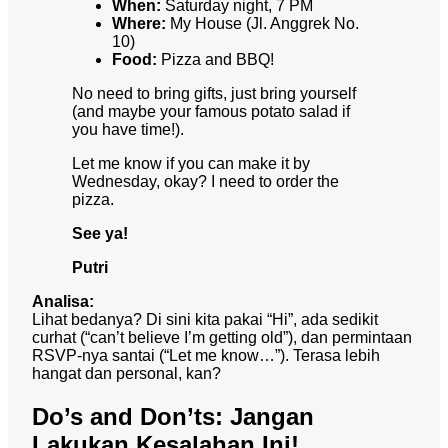
When:
Saturday night, 7 PM
Where:
My House (Jl. Anggrek No.
10)
Food:
Pizza and BBQ!
No need to bring gifts, just bring yourself
(and maybe your famous potato salad if
you have time!).
Let me know if you can make it by
Wednesday, okay? I need to order the
pizza.
See ya!
Putri
Analisa:
Lihat bedanya? Di sini kita pakai “Hi”, ada sedikit
curhat (“can’t believe I’m getting old”), dan permintaan
RSVP-nya santai (“Let me know…”). Terasa lebih
hangat dan personal, kan?
Do’s and Don’ts: Jangan
Lakukan Kesalahan Ini!