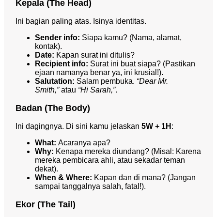
Kepala (The Head)
Ini bagian paling atas. Isinya identitas.
Sender info:
Siapa kamu? (Nama, alamat,
kontak).
Date:
Kapan surat ini ditulis?
Recipient info:
Surat ini buat siapa? (Pastikan
ejaan namanya benar ya, ini krusial!).
Salutation:
Salam pembuka.
“Dear Mr.
Smith,”
atau
“Hi Sarah,”
.
Badan (The Body)
Ini dagingnya. Di sini kamu jelaskan
5W + 1H
:
What:
Acaranya apa?
Why:
Kenapa mereka diundang? (Misal: Karena
mereka pembicara ahli, atau sekadar teman
dekat).
When & Where:
Kapan dan di mana? (Jangan
sampai tanggalnya salah, fatal!).
Ekor (The Tail)