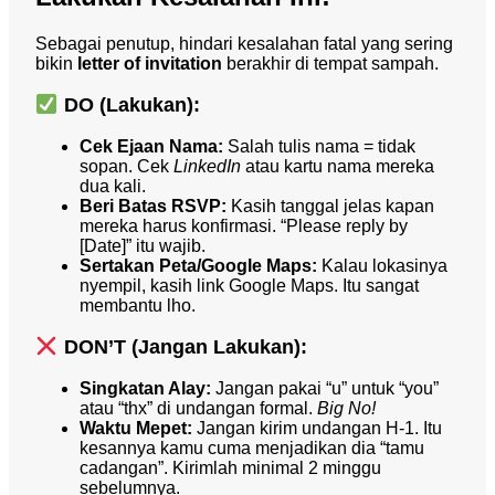
Sebagai penutup, hindari kesalahan fatal yang sering
bikin
letter of invitation
berakhir di tempat sampah.
DO (Lakukan):
Cek Ejaan Nama:
Salah tulis nama = tidak
sopan. Cek
LinkedIn
atau kartu nama mereka
dua kali.
Beri Batas RSVP:
Kasih tanggal jelas kapan
mereka harus konfirmasi. “Please reply by
[Date]” itu wajib.
Sertakan Peta/Google Maps:
Kalau lokasinya
nyempil, kasih link Google Maps. Itu sangat
membantu lho.
DON’T (Jangan Lakukan):
Singkatan Alay:
Jangan pakai “u” untuk “you”
atau “thx” di undangan formal.
Big No!
Waktu Mepet:
Jangan kirim undangan H-1. Itu
kesannya kamu cuma menjadikan dia “tamu
cadangan”. Kirimlah minimal 2 minggu
sebelumnya.