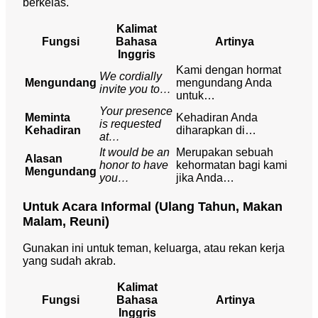
berkelas.
Kalimat
Fungsi
Bahasa
Artinya
Inggris
Kami dengan hormat
We cordially
Mengundang
mengundang Anda
invite you to…
untuk…
Your presence
Meminta
Kehadiran Anda
is requested
Kehadiran
diharapkan di…
at…
It would be an
Merupakan sebuah
Alasan
honor to have
kehormatan bagi kami
Mengundang
you…
jika Anda…
Untuk Acara Informal (Ulang Tahun, Makan
Malam, Reuni)
Gunakan ini untuk teman, keluarga, atau rekan kerja
yang sudah akrab.
Kalimat
Fungsi
Bahasa
Artinya
Inggris