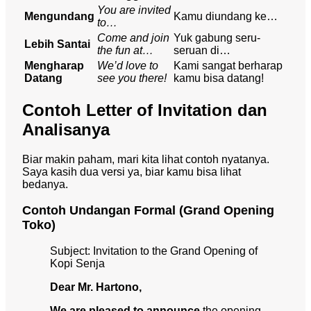
You are invited
Mengundang
Kamu diundang ke…
to…
Come and join
Yuk gabung seru-
Lebih Santai
the fun at…
seruan di…
Mengharap
We’d love to
Kami sangat berharap
Datang
see you there!
kamu bisa datang!
Contoh Letter of Invitation dan
Analisanya
Biar makin paham, mari kita lihat contoh nyatanya.
Saya kasih dua versi ya, biar kamu bisa lihat
bedanya.
Contoh Undangan Formal (Grand Opening
Toko)
Subject: Invitation to the Grand Opening of
Kopi Senja
Dear Mr. Hartono,
We are pleased to announce
the opening