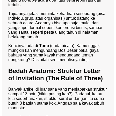
datang dong ke acara gue”
tapi versi lebih rapi dan
tertulis.
Tujuannya jelas: meminta kehadiran seseorang (bisa
individu, grup, atau organisasi) untuk datang ke
sebuah acara. Acaranya bisa apa saja, mulai dari
yang super formal seperti konferensi bisnis, sampai
yang santai seperti pesta ulang tahun di halaman
belakang rumah.
Kuncinya ada di
Tone
(nada bicara). Kamu nggak
mungkin kan mengundang Bos Besar pakai gaya
bahasa yang sama kayak mengundang teman
nongkrong? Di sinilah seni menulisnya diuji.
Bedah Anatomi: Struktur Letter
of Invitation (The Rule of Three)
Banyak artikel di luar sana yang menjabarkan struktur
sampai 13 poin (bikin pusing kan?). Padahal, kalau
kita sederhanakan, struktur surat undangan itu cuma
butuh 3 bagian utama kok. Anggap saja kayak tubuh
manusia: