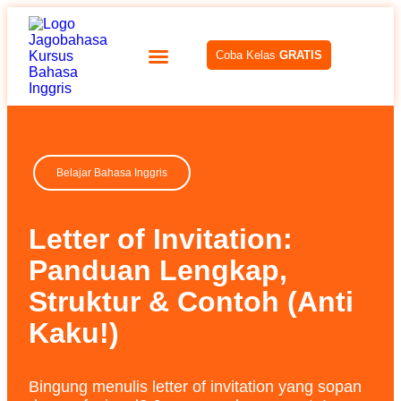
Coba Kelas
GRATIS
Belajar Bahasa Inggris
Letter of Invitation:
Panduan Lengkap,
Struktur & Contoh (Anti
Kaku!)
Bingung menulis letter of invitation yang sopan