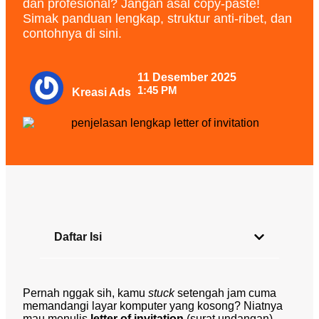
dan profesional? Jangan asal copy-paste!
Simak panduan lengkap, struktur anti-ribet, dan
contohnya di sini.
11 Desember 2025
1:45 PM
Kreasi Ads
Daftar Isi
Pernah nggak sih, kamu
stuck
setengah jam cuma
memandangi layar komputer yang kosong? Niatnya
mau menulis
letter of invitation
(surat undangan),