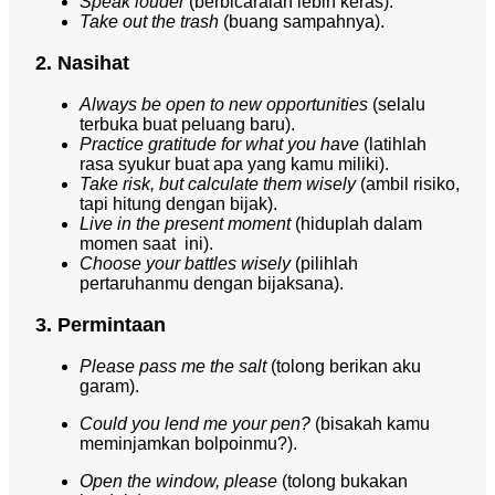
Speak louder
(berbicaralah lebih keras).
Take out the trash
(buang sampahnya).
2. Nasihat
Always be open to new opportunities
(selalu
terbuka buat peluang baru).
Practice gratitude for what you have
(latihlah
rasa syukur buat apa yang kamu miliki).
Take risk, but calculate them wisely
(ambil risiko,
tapi hitung dengan bijak).
Live in the present moment
(hiduplah dalam
momen saat ini).
Choose your battles wisely
(pilihlah
pertaruhanmu dengan bijaksana).
3. Permintaan
Please pass me the salt
(tolong berikan aku
garam).
Could you lend me your pen?
(bisakah kamu
meminjamkan bolpoinmu?).
Open the window, please
(tolong bukakan