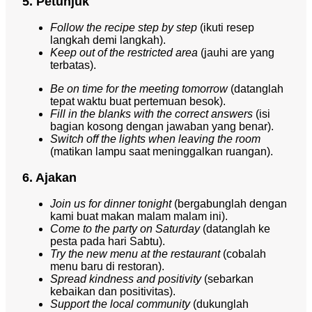
5. Petunjuk
Follow the recipe step by step
(ikuti resep
langkah demi langkah).
Keep out of the restricted area
(jauhi are yang
terbatas).
Be on time for the meeting tomorrow
(datanglah
tepat waktu buat pertemuan besok).
Fill in the blanks with the correct answers
(isi
bagian kosong dengan jawaban yang benar).
Switch off the lights when leaving the room
(matikan lampu saat meninggalkan ruangan).
6. Ajakan
Join us for dinner tonight
(bergabunglah dengan
kami buat makan malam malam ini).
Come to the party on Saturday
(datanglah ke
pesta pada hari Sabtu).
Try the new menu at the restaurant
(cobalah
menu baru di restoran).
Spread kindness and positivity
(sebarkan
kebaikan dan positivitas).
Support the local community
(dukunglah