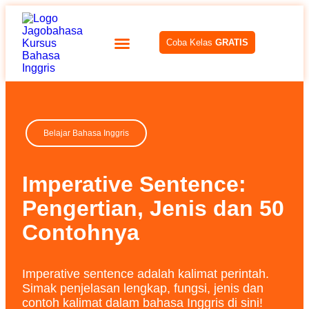
Coba Kelas
GRATIS
Belajar Bahasa Inggris
Imperative Sentence:
Pengertian, Jenis dan 50
Contohnya
Imperative sentence adalah kalimat perintah.
Simak penjelasan lengkap, fungsi, jenis dan
contoh kalimat dalam bahasa Inggris di sini!