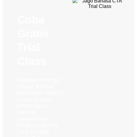
Coba
Gratis
Trial
Class
Rasakan serunya
belajar di kelas
percobaan GRATIS
bersama tutor
pilihan kami.
Nikmati
pengalaman
belajar langsung
yang fun dan