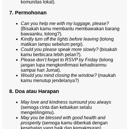
komunitas lokal).
7. Permohonan
Can you help me with my luggage, please?
(Bisakah kamu membantu membawakan barang
bawaanku, tolong?).
Kindly turn off the lights before leaving
(tolong
matikan lampu sebelum pergi).
Could you please speak more slowly?
(bisakah
kamu berbicara lebih pelan?).
Please don’t forget to RSVP by Friday
(tolong
jangan lupa mengkonfirmasi kehadiranmu
sampai hari Jumat).
Would you mind closing the window?
(maukah
kamu menutup jendelanya?)
8. Doa atau Harapan
May love and kindness surround you always
(semoga cinta dan kebaikan selalu
mengelilingimu).
May you be blessed with good health and
prosperity
(semoga kamu diberkati dengan
kesehatan yang baik dan kemakmuran).