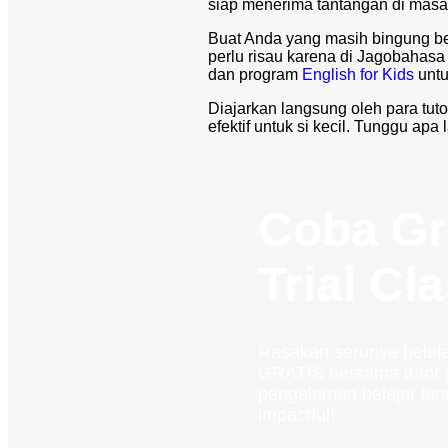
siap menerima tantangan di mas
Buat Anda yang masih bingung be
perlu risau karena di Jagobahasa
dan program
English for Kids
untu
Diajarkan langsung oleh para tuto
efektif untuk si kecil. Tunggu apa
Coba Gr
Trial Cl
Rasakan serunya belaja
GRATIS bersama tutor p
pengalaman belajar lan
impactful!