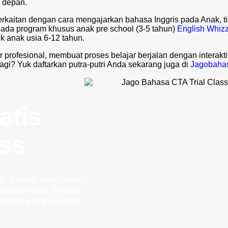
a depan.
rkaitan dengan cara mengajarkan bahasa Inggris pada Anak, t
 ada program khusus anak pre school (3-5 tahun)
English Whizz
k anak usia 6-12 tahun.
r profesional, membuat proses belajar berjalan dengan interakti
 lagi? Yuk daftarkan putra-putri Anda sekarang juga di
Jagobaha
atis
ass
r di kelas percobaan
ilihan kami. Nikmati
gsung yang fun dan