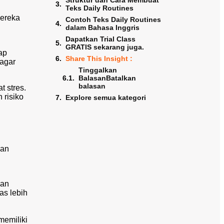
Struktur dan Cara Membuat
Teks Daily Routines
Mereka
Contoh Teks Daily Routines
dalam Bahasa Inggris
Dapatkan Trial Class
GRATIS sekarang juga.
ap
Share This Insight :
 agar
Tinggalkan
BalasanBatalkan
balasan
 stres.
risiko
Explore semua kategori
ian
ian
as lebih
memiliki