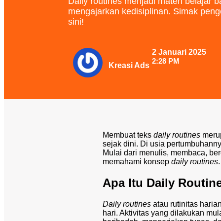
Daily routines menjadi materi belajar
mengajarkan kedisiplinan. Simak peng
sini!
2 Januari 2025
2:28 PM
Kreasi Ads
Membuat teks
daily routines
merup
sejak dini. Di usia pertumbuhan
Mulai dari menulis, membaca, ber
memahami konsep
daily routines
.
Apa Itu Daily Routin
Daily routines
atau rutinitas hari
hari. Aktivitas yang dilakukan mul