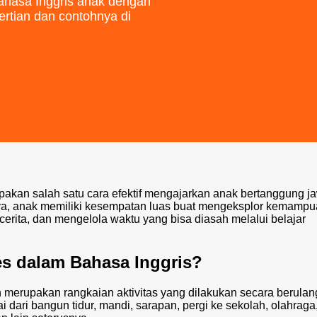
 bahasa Inggris anak dengan
ertian dan contohnya di
akan salah satu cara efektif mengajarkan anak bertanggung j
nya, anak memiliki kesempatan luas buat mengeksplor kemampu
cerita, dan mengelola waktu yang bisa diasah melalui belajar
es dalam Bahasa Inggris?
an merupakan rangkaian aktivitas yang dilakukan secara berulan
ai dari bangun tidur, mandi, sarapan, pergi ke sekolah, olahraga