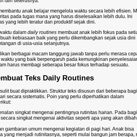
n lain seterusnya.
 membantu anak belajar mengelola waktu secara lebih efisien. 
ritas pada tugas mana yang harus diselesaikan lebih dulu. Ini
yang lebih teratur dan produktif sejak dini.
 waktu dalam
daily routines
membuat anak lebih fokus pada seti
ebuah kebiasaan baik yang perlu dikembangkan sejak usia dini
tangan di usia-usia selanjutnya.
ikan berbagai macam tanggung jawab tanpa perlu merasa cepat
aktu yang baik berpengaruh pada kemungkinan penyelesaian 
am harus membagi seberapa besar fokus terhadap sesuatu.
embuat Teks Daily Routines
 sulit buat dipraktikkan. Struktur teks disusun dari beberapa bag
ri secara sistematis. Poin yang perlu diperhatikan dalam
ikut:
enalan singkat mengenai pentingnya rutinitas harian. Pada bag
 secara singkat mengenai aktivitas seperti apa yang akan dibah
an gambaran umum mengenai kegiatan di pagi hari. Anak bisa
ja yang menjadi rutinitasnya, seperti mulai bangun jam berapa, 