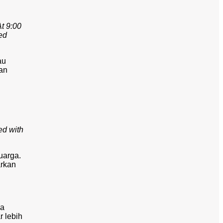
At 9:00
ed
au
kan
ed with
uarga.
arkan
la
r lebih