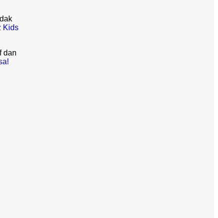
idak
 Kids
f dan
sa!