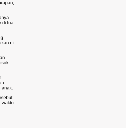
arapan,
sanya
 di luar
ng
akan di
kan
osok
n
ah
 anak.
rsebut
a waktu