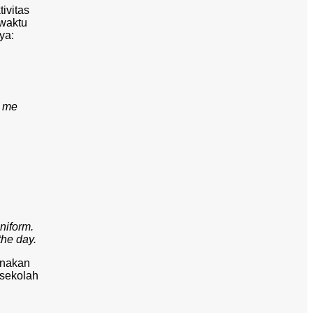
ivitas
 waktu
ya:
s me
niform.
the day.
enakan
 sekolah