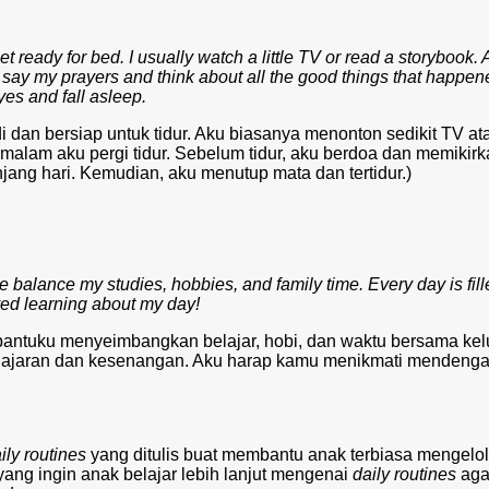
et ready for bed. I usually watch a little TV or read a storybook. 
I say my prayers and think about all the good things that happen
yes and fall asleep.
dan bersiap untuk tidur. Aku biasanya menonton sedikit TV at
malam aku pergi tidur. Sebelum tidur, aku berdoa dan memikir
jang hari. Kemudian, aku menutup mata dan tertidur.)
me balance my studies, hobbies, and family time. Every day is fill
yed learning about my day!
membantuku menyeimbangkan belajar, hobi, dan waktu bersama kel
lajaran dan kesenangan. Aku harap kamu menikmati mendeng
ily routines
yang ditulis buat membantu anak terbiasa mengelo
yang ingin anak belajar lebih lanjut mengenai
daily routines
aga