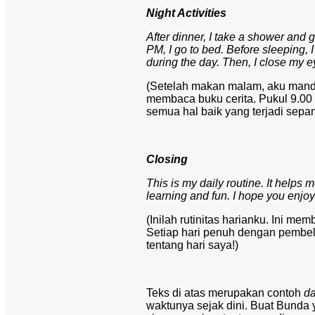
Night Activities
After dinner, I take a shower and g
PM, I go to bed. Before sleeping, 
during the day. Then, I close my e
(Setelah makan malam, aku mandi 
membaca buku cerita. Pukul 9.00 
semua hal baik yang terjadi sepan
Closing
This is my daily routine. It helps 
learning and fun. I hope you enjo
(Inilah rutinitas harianku. Ini 
Setiap hari penuh dengan pembe
tentang hari saya!)
Teks di atas merupakan contoh
da
waktunya sejak dini. Buat Bunda 