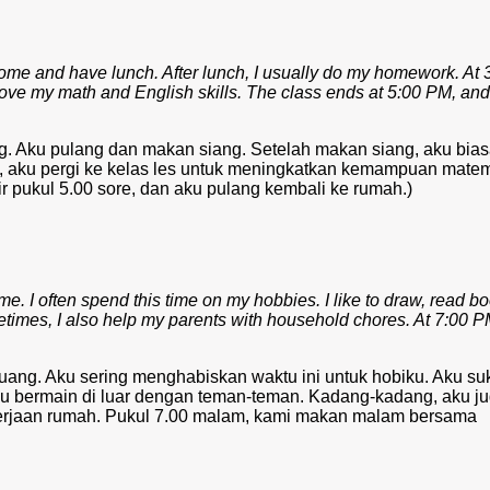
ome and have lunch. After lunch, I usually do my homework. At 
prove my math and English skills. The class ends at 5:00 PM, and 
ng. Aku pulang dan makan siang. Setelah makan siang, aku bia
, aku pergi ke kelas les untuk meningkatkan kemampuan matem
r pukul 5.00 sore, dan aku pulang kembali ke rumah.)
me. I often spend this time on my hobbies. I like to draw, read bo
etimes, I also help my parents with household chores. At 7:00 
 luang. Aku sering menghabiskan waktu ini untuk hobiku. Aku su
 bermain di luar dengan teman-teman. Kadang-kadang, aku j
rjaan rumah. Pukul 7.00 malam, kami makan malam bersama