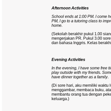
Afternoon Activities
School ends at 1:00 PM. I come h
PM, I go to a tutoring class to im
home.
(Sekolah berakhir pukul 1.00 sia
mengerjakan PR. Pukul 3.00 sore
dan bahasa Inggris. Kelas berakhi
Evening Activities
In the evening, I have some free ti
play outside with my friends. Som
have dinner together as a family
.
(Di sore hari, aku memiliki waktu
menggambar, membaca buku, atau
membantu orang tua dengan peke
keluarga.)