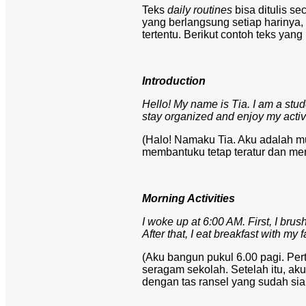
Teks
daily routines
bisa ditulis s
yang berlangsung setiap harinya, t
tertentu. Berikut contoh teks ya
Introduction
Hello! My name is Tia. I am a stud
stay organized and enjoy my activi
(Halo! Namaku Tia. Aku adalah mur
membantuku tetap teratur dan menik
Morning Activities
I woke up at 6:00 AM. First, I bru
After that, I eat breakfast with my
(Aku bangun pukul 6.00 pagi. Pe
seragam sekolah. Setelah itu, ak
dengan tas ransel yang sudah siap 