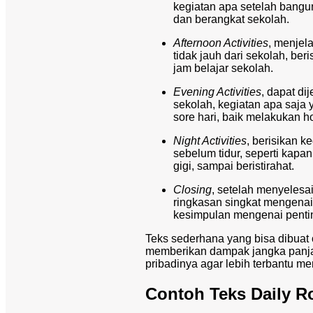
kegiatan apa setelah bangu
dan berangkat sekolah.
Afternoon Activities
, menjel
tidak jauh dari sekolah, ber
jam belajar sekolah.
Evening Activities
, dapat di
sekolah, kegiatan apa saja 
sore hari, baik melakukan h
Night Activities
, berisikan k
sebelum tidur, seperti kap
gigi, sampai beristirahat.
Closing
, setelah menyelesai
ringkasan singkat mengenai 
kesimpulan mengenai pentin
Teks sederhana yang bisa dibuat 
memberikan dampak jangka panja
pribadinya agar lebih terbantu m
Contoh Teks Daily R