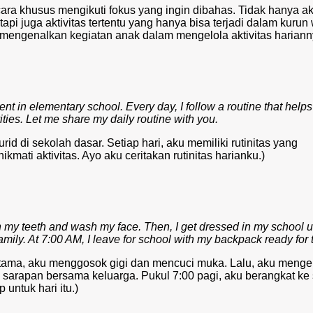
ecara khusus mengikuti fokus yang ingin dibahas. Tidak hanya akt
api juga aktivitas tertentu yang hanya bisa terjadi dalam kurun
ng mengenalkan kegiatan anak dalam mengelola aktivitas hariann
ent in elementary school. Every day, I follow a routine that help
ties. Let me share my daily routine with you.
id di sekolah dasar. Setiap hari, aku memiliki rutinitas yang
mati aktivitas. Ayo aku ceritakan rutinitas harianku.)
sh my teeth and wash my face. Then, I get dressed in my school u
 family. At 7:00 AM, I leave for school with my backpack ready for 
rtama, aku menggosok gigi dan mencuci muka. Lalu, aku meng
u sarapan bersama keluarga. Pukul 7:00 pagi, aku berangkat ke
untuk hari itu.)