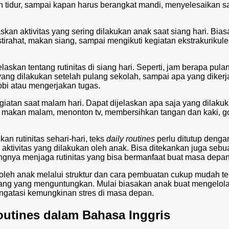
n tidur, sampai kapan harus berangkat mandi, menyelesaikan s
askan aktivitas yang sering dilakukan anak saat siang hari. Bia
istirahat, makan siang, sampai mengikuti kegiatan ekstrakurikuler
jelaskan tentang rutinitas di siang hari. Seperti, jam berapa pula
yang dilakukan setelah pulang sekolah, sampai apa yang dikerj
obi atau mengerjakan tugas.
egiatan saat malam hari. Dapat dijelaskan apa saja yang dilaku
an makan malam, menonton tv, membersihkan tangan dan kaki, g
kan rutinitas sehari-hari, teks
daily routines
perlu ditutup denga
aktivitas yang dilakukan oleh anak. Bisa ditekankan juga sebu
gnya menjaga rutinitas yang bisa bermanfaat buat masa depan
oleh anak melalui struktur dan cara pembuatan cukup mudah te
ng yang menguntungkan. Mulai biasakan anak buat mengelol
engatasi kemungkinan stres di masa depan.
outines dalam Bahasa Inggris