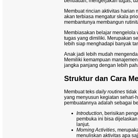
beribadah, mengerjakan tugas, da
Membuat rincian aktivitas harian
akan terbiasa mengatur skala prio
membantunya membangun rutinitas 
Membiasakan belajar mengelola
tugas yang dimiliki. Merupakan s
lebih siap menghadapi banyak tan
Anak jadi lebih mudah mengendal
Memiliki kemampuan manajemen w
jangka panjang dengan lebih pah
Struktur dan Cara M
Membuat teks
daily routines
tidak
yang menyusun kegiatan sehari-ha
pembuatannya adalah sebagai ber
Introduction
, berisikan peng
pembuka ini bisa dijelaskan
lanjut.
Morning Activities
, merupak
menuliskan aktivitas apa sa