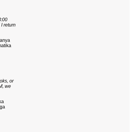
3:00
I return
sanya
atika
oks, or
PM, we
ka
uga