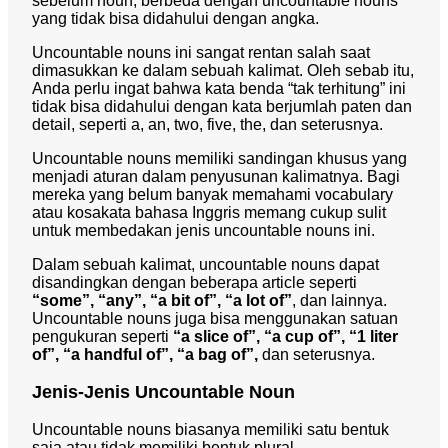
sebelum noun, berbeda dengan uncountable nouns
yang tidak bisa didahului dengan angka.
Uncountable nouns ini sangat rentan salah saat
dimasukkan ke dalam sebuah kalimat. Oleh sebab itu,
Anda perlu ingat bahwa kata benda “tak terhitung” ini
tidak bisa didahului dengan kata berjumlah paten dan
detail, seperti a, an, two, five, the, dan seterusnya.
Uncountable nouns memiliki sandingan khusus yang
menjadi aturan dalam penyusunan kalimatnya. Bagi
mereka yang belum banyak memahami vocabulary
atau kosakata bahasa Inggris memang cukup sulit
untuk membedakan jenis uncountable nouns ini.
Dalam sebuah kalimat, uncountable nouns dapat
disandingkan dengan beberapa article seperti
“some”, “any”, “a bit of”, “a lot of”
, dan lainnya.
Uncountable nouns juga bisa menggunakan satuan
pengukuran seperti
“a slice of”, “a cup of”, “1 liter
of”, “a handful of”, “a bag of”,
dan seterusnya.
Jenis-Jenis Uncountable Noun
Uncountable nouns biasanya memiliki satu bentuk
saja atau tidak memiliki bentuk plural.