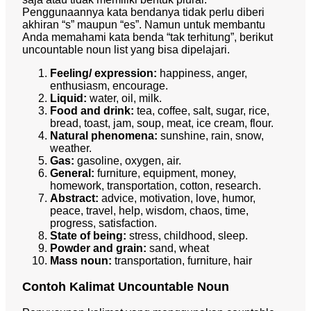
Penggunaannya kata bendanya tidak perlu diberi
akhiran “s” maupun “es”. Namun untuk membantu
Anda memahami kata benda “tak terhitung”, berikut
uncountable noun list yang bisa dipelajari.
Feeling/ expression:
happiness, anger,
enthusiasm, encourage.
Liquid:
water, oil, milk.
Food and drink:
tea, coffee, salt, sugar, rice,
bread, toast, jam, soup, meat, ice cream, flour.
Natural phenomena:
sunshine, rain, snow,
weather.
Gas:
gasoline, oxygen, air.
General:
furniture, equipment, money,
homework, transportation, cotton, research.
Abstract:
advice, motivation, love, humor,
peace, travel, help, wisdom, chaos, time,
progress, satisfaction.
State of being:
stress, childhood, sleep.
Powder and grain:
sand, wheat
Mass noun:
transportation, furniture, hair
Contoh Kalimat Uncountable Noun