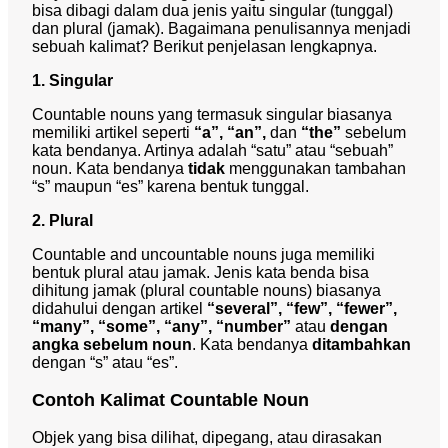
bisa dibagi dalam dua jenis yaitu singular (tunggal)
dan plural (jamak). Bagaimana penulisannya menjadi
sebuah kalimat? Berikut penjelasan lengkapnya.
1. Singular
Countable nouns yang termasuk singular biasanya
memiliki artikel seperti
“a”, “an”,
dan
“the”
sebelum
kata bendanya. Artinya adalah “satu” atau “sebuah”
noun. Kata bendanya
tidak
menggunakan tambahan
“s” maupun “es” karena bentuk tunggal.
2. Plural
Countable and uncountable nouns
juga memiliki
bentuk plural atau jamak. Jenis kata benda bisa
dihitung jamak (plural countable nouns) biasanya
didahului dengan artikel
“several”, “few”, “fewer”,
“many”, “some”, “any”, “number”
atau
dengan
angka sebelum noun
. Kata bendanya
ditambahkan
dengan “s” atau “es”.
Contoh Kalimat Countable Noun
Objek yang bisa dilihat, dipegang, atau dirasakan