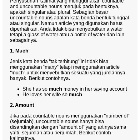
Penyusunan kalimat yang menggunakan
countable
and uncountable nouns
merujuk pada bentuknya,
apakah singular atau plural. Sebagian besar
uncountable nouns adalah kata benda bentuk tunggal
atau singular. Namun article yang digunakan harus
diperhatikan, Anda tidak bisa menyebutkan a water
tetapi a glass of water atau a bottle of water dan lain
sebagainya.
1. Much
Jenis kata benda “tak terhitung” ini tidak bisa
menggunakan “many” tetapi menggunakan article
“much” untuk menyebutkan sesuatu yang jumlahnya
banyak. Berikut contohnya.
She has so
much
money in her saving account
He loves her wife so
much
2. Amount
Jika pada countable nouns menggunakan “number of”
(sejumlah), uncountable nouns hanya bisa
disandingkan dengan “amount of” yang artinya sama
yaitu sejumlah atau berjumlah. Berikut contoh
kalimatnya.