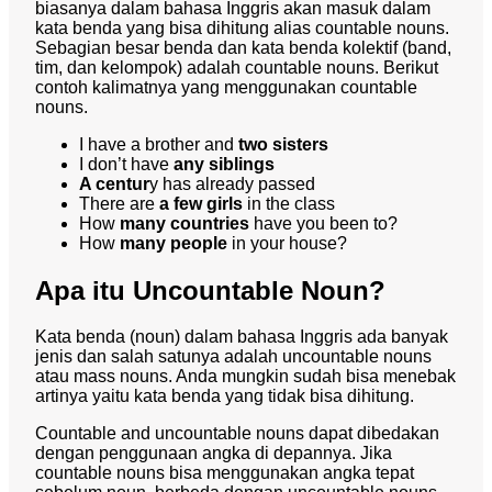
biasanya dalam bahasa Inggris akan masuk dalam
kata benda yang bisa dihitung alias countable nouns.
Sebagian besar benda dan kata benda kolektif (band,
tim, dan kelompok) adalah countable nouns. Berikut
contoh kalimatnya yang menggunakan countable
nouns.
I have a brother and
two sisters
I don’t have
any siblings
A centur
y has already passed
There are
a few girls
in the class
How
many countries
have you been to?
How
many people
in your house?
Apa itu Uncountable Noun?
Kata benda (noun) dalam bahasa Inggris ada banyak
jenis dan salah satunya adalah uncountable nouns
atau mass nouns. Anda mungkin sudah bisa menebak
artinya yaitu kata benda yang tidak bisa dihitung.
Countable and uncountable nouns
dapat dibedakan
dengan penggunaan angka di depannya. Jika
countable nouns bisa menggunakan angka tepat