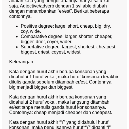
adalah kata yang pengucapannya hanya satu kali
saja. Adjective/adverb dengan 1 syllable diubah
dengan menambahkan “er/est”. Berikut beberapa
contohnya.
Positive degree: large, short, cheap, big, dry,
coy, wide.
Comparative degree: larger, shorter, cheaper,
bigger, drier, coyer, wider.
Superlative degree: largest, shortest, cheapest,
biggest, driest, coyest, widest.
Keterangan:
Kata dengan huruf akhir berupa konsonan yang
didahului 1 huruf vokal, maka huruf konsonan terakhir
ditulis ganda sebelum ditambah er/est. Contohnya:
big menjadi bigger dan biggest.
Kata dengan huruf akhir berupa konsonan yang
didahului 2 huruf vokal, maka langsung ditambah
er/est tanpa menulis ganda huruf konsonannya.
Contohnya: cheap menjadi cheaper dan cheapest.
Kata dengan huruf akhir “Y” yang didahului huruf
konsonan, maka penulisannya huruf “Y” diganti “I”