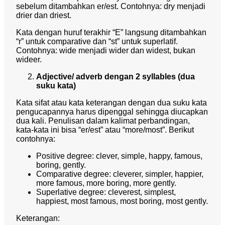
sebelum ditambahkan er/est. Contohnya: dry menjadi
drier dan driest.
Kata dengan huruf terakhir “E” langsung ditambahkan
“r” untuk comparative dan “st” untuk superlatif.
Contohnya: wide menjadi wider dan widest, bukan
wideer.
Adjective/ adverb dengan 2 syllables (dua
suku kata)
Kata sifat atau kata keterangan dengan dua suku kata
pengucapannya harus dipenggal sehingga diucapkan
dua kali. Penulisan dalam kalimat perbandingan,
kata-kata ini bisa “er/est” atau “more/most”. Berikut
contohnya:
Positive degree: clever, simple, happy, famous,
boring, gently.
Comparative degree: cleverer, simpler, happier,
more famous, more boring, more gently.
Superlative degree: cleverest, simplest,
happiest, most famous, most boring, most gently.
Keterangan: