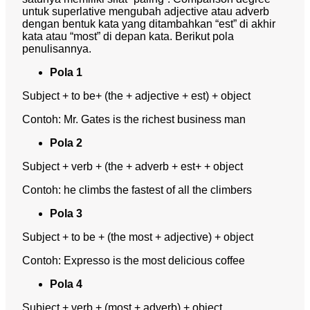
untuk superlative mengubah adjective atau adverb
dengan bentuk kata yang ditambahkan “est” di akhir
kata atau “most” di depan kata. Berikut pola
penulisannya.
Pola 1
Subject + to be+ (the + adjective + est) + object
Contoh: Mr. Gates is the richest business man
Pola 2
Subject + verb + (the + adverb + est+ + object
Contoh: he climbs the fastest of all the climbers
Pola 3
Subject + to be + (the most + adjective) + object
Contoh: Expresso is the most delicious coffee
Pola 4
Subject + verb + (most + adverb) + object