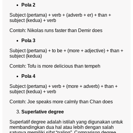
Pola 2
Subject (pertama) + verb + (adverb + er) + than +
subject (kedua) + verb
Contoh: Nikolas runs faster than Demir does
Pola 3
Subject (pertama) + to be + (more + adjective) + than +
subject (kedua)
Contoh: Tofu is more delicious than tempeh
Pola 4
Subject (pertama) + verb + (more + adverb) + than +
subject (kedua) + verb
Contoh: Joe speaks more calmly than Chan does
Superlative degree
Superlatif degree adalah istilah yang digunakan untuk
membandingkan dua hal atau lebih dengan salah
satunya memiliki sifat “paling”.
Comparison degree