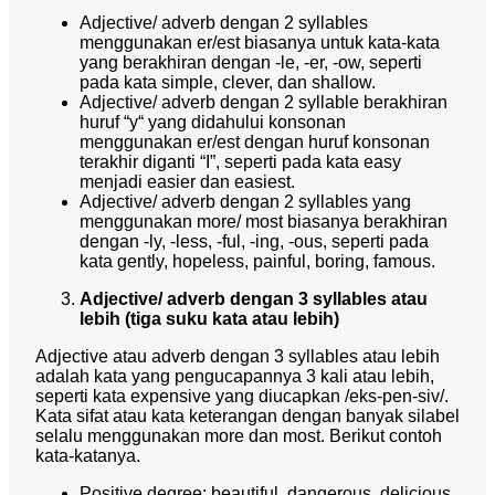
Adjective/ adverb dengan 2 syllables
menggunakan er/est biasanya untuk kata-kata
yang berakhiran dengan -le, -er, -ow, seperti
pada kata simple, clever, dan shallow.
Adjective/ adverb dengan 2 syllable berakhiran
huruf “y“ yang didahului konsonan
menggunakan er/est dengan huruf konsonan
terakhir diganti “I”, seperti pada kata easy
menjadi easier dan easiest.
Adjective/ adverb dengan 2 syllables yang
menggunakan more/ most biasanya berakhiran
dengan -ly, -less, -ful, -ing, -ous, seperti pada
kata gently, hopeless, painful, boring, famous.
Adjective/ adverb dengan 3 syllables atau
lebih (tiga suku kata atau lebih)
Adjective atau adverb dengan 3 syllables atau lebih
adalah kata yang pengucapannya 3 kali atau lebih,
seperti kata expensive yang diucapkan /eks-pen-siv/.
Kata sifat atau kata keterangan dengan banyak silabel
selalu menggunakan more dan most. Berikut contoh
kata-katanya.
Positive degree: beautiful, dangerous, delicious,