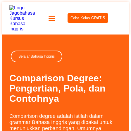
Coba Kelas
GRATIS
Belajar Bahasa Inggris
Comparison Degree:
Pengertian, Pola, dan
Contohnya
Comparison degree adalah istilah dalam
grammar Bahasa Inggris yang dipakai untuk
menunjukkan perbandingan. Umumnya