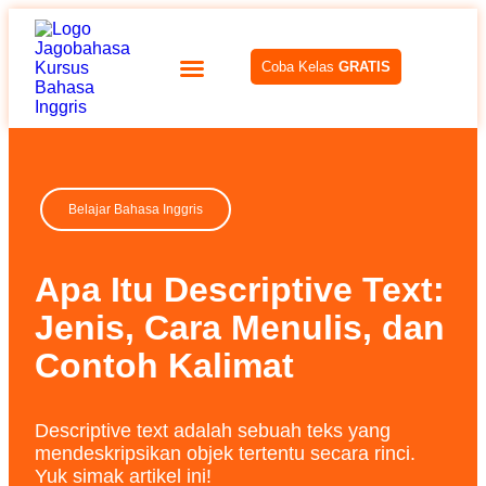
Coba Kelas
GRATIS
Belajar Bahasa Inggris
Apa Itu Descriptive Text:
Jenis, Cara Menulis, dan
Contoh Kalimat
Descriptive text adalah sebuah teks yang
mendeskripsikan objek tertentu secara rinci.
Yuk simak artikel ini!