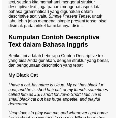
text, setelah kita memahami mengenai struktur
descriptive text, juga paham mengenai aspek tata
bahasa (grammatical) yang digunakan dalam
descriptive text, yaitu
Simple Present Tense
, untuk
tahu lebih jelas mengenai simple present tense, bisa
disimak pada artikel kami lainnya disini.
Kumpulan Contoh Descriptive
Text dalam Bahasa Inggris
Berikut ini adalah beberapa Contoh Descriptive text
yang bisa Anda gunakan, dengan struktur yang benar,
dan penggunaan description yang tepat.
My Black Cat
I have a cat, his name is Ucup. My cat has black fur
coat, and he is short hair cat, or my friends sometimes
called him as JSH short for Jowo Short Hair. He is
small black cat but has huge appetite, and playful
demeanor.
Ucup loves to play with me, and whenever I got home
from school, he will rush to see me. When he rushes