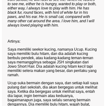
to see me, either he is hungry, wanted to play or both,
either way, I always love to play with him. He has
black fur, round faces, with hint of white fur in his
paws, and his ear. He is small cat, compared with
many other cat around the area. I love him, and I will
always loved playing with him.
Artinya:
Saya memiliki seekor kucing, namanya Ucup. Kucing
saya memiliki bulu hitam, dan dia adalah kucing
berbulu pendek, atau kadang-kadang teman-teman
saya memanggilnya sebagai JSH singkatan dari
Jowo Short Hair. Dia adalah kucing hitam kecil tapi
memiliki selera makan yang besar, dan perilaku yang
ramah.
Ucup suka bermain dengan saya, dan setiap kali saya
pulang dari sekolah, dia akan bergegas untuk melihat
saya. Ketika dia bergegas untuk melihat saya, entah
dia lapar, ingin bermain atau keduanya,
bagaimanapun juga, saya selalu senang bermain
dengannya. Dia memiliki bulu hitam, wajah bulat,