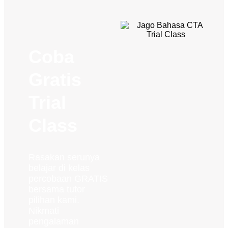
Coba
Gratis
Trial
Class
Rasakan serunya
belajar di kelas
percobaan GRATIS
bersama tutor
pilihan kami.
Nikmati
pengalaman