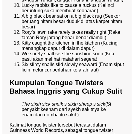
Lucky rabbits like to cause a ruckus (Kelinci
beruntung suka membuat keonaran)
A big black bear sat on a big black rug (Seekor
beruang hitam besar duduk di atas karpet hitam
besar)
Rory’s lawn rake rarely takes really right (Rake
taman Rory jarang benar-benar diambil)
Kitty caught the kitchen in the kitchen (Kucing
menangkap dapur di dalam dapur)
We surely shall see the sunshine soon (Kita
pasti akan melihat matahari segera)
Six slimy snails slid slowly seaward (Enam siput
licin meluncur perlahan ke arah laut)
Kumpulan Tongue Twisters
Bahasa Inggris yang Cukup Sulit
The sixth sick sheik’s sixth sheep’s sick
(Si
penyakit keenam dari syekh sakitnya ke
enam dari domba itu sakit.)
.
Kalimat tongue twister tersebut tercatat dalam
Guinness World Records, sebagai tongue twister