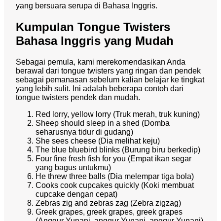
yang bersuara serupa di Bahasa Inggris.
Kumpulan Tongue Twisters
Bahasa Inggris yang Mudah
Sebagai pemula, kami merekomendasikan Anda
berawal dari tongue twisters yang ringan dan pendek
sebagai pemanasan sebelum kalian belajar ke tingkat
yang lebih sulit. Ini adalah beberapa contoh dari
tongue twisters pendek dan mudah.
Red lorry, yellow lorry (Truk merah, truk kuning)
Sheep should sleep in a shed (Domba
seharusnya tidur di gudang)
She sees cheese (Dia melihat keju)
The blue bluebird blinks (Burung biru berkedip)
Four fine fresh fish for you (Empat ikan segar
yang bagus untukmu)
He threw three balls (Dia melempar tiga bola)
Cooks cook cupcakes quickly (Koki membuat
cupcake dengan cepat)
Zebras zig and zebras zag (Zebra zigzag)
Greek grapes, greek grapes, greek grapes
(Anggur Yunani, anggur Yunani, anggur Yunani)