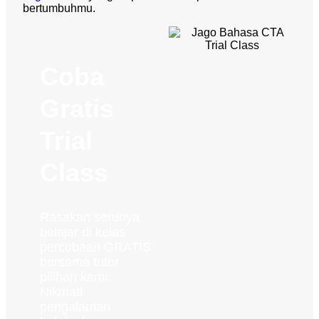
bertumbuhmu.
Coba
Gratis
Trial
Class
Rasakan serunya
belajar di kelas
percobaan GRATIS
bersama tutor
pilihan kami.
Nikmati
pengalaman