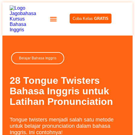
Coba Kelas
GRATIS
Belajar Bahasa Inggris
28 Tongue Twisters
Bahasa Inggris untuk
Latihan Pronunciation
Tongue twisters menjadi salah satu metode
untuk belajar pronunciation dalam bahasa
Inggris. Ini contohnya!