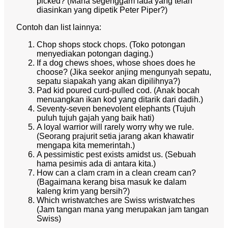
picked? (Mana segenggam lada yang telah
diasinkan yang dipetik Peter Piper?)
Contoh dan list lainnya:
Chop shops stock chops. (Toko potongan
menyediakan potongan daging.)
If a dog chews shoes, whose shoes does he
choose? (Jika seekor anjing mengunyah sepatu,
sepatu siapakah yang akan dipilihnya?)
Pad kid poured curd-pulled cod. (Anak bocah
menuangkan ikan kod yang ditarik dari dadih.)
Seventy-seven benevolent elephants (Tujuh
puluh tujuh gajah yang baik hati)
A loyal warrior will rarely worry why we rule.
(Seorang prajurit setia jarang akan khawatir
mengapa kita memerintah.)
A pessimistic pest exists amidst us. (Sebuah
hama pesimis ada di antara kita.)
How can a clam cram in a clean cream can?
(Bagaimana kerang bisa masuk ke dalam
kaleng krim yang bersih?)
Which wristwatches are Swiss wristwatches
(Jam tangan mana yang merupakan jam tangan
Swiss)