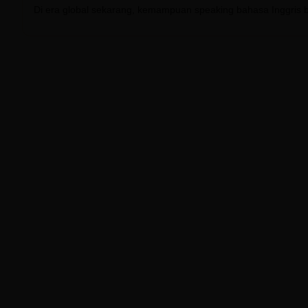
Di era global sekarang, kemampuan speaking bahasa Inggris buk