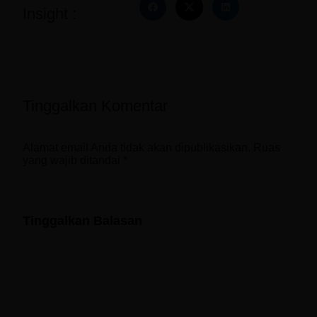
Insight :
Tinggalkan Komentar
Alamat email Anda tidak akan dipublikasikan. Ruas
yang wajib ditandai *
Tinggalkan Balasan