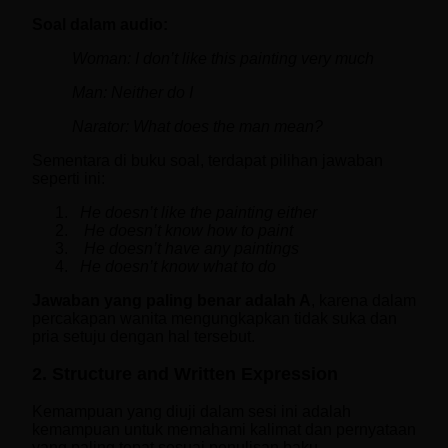
Soal dalam audio:
Woman: I don’t like this painting very much
Man: Neither do I
Narator: What does the man mean?
Sementara di buku soal, terdapat pilihan jawaban
seperti ini:
He doesn’t like the painting either
He doesn’t know how to paint
He doesn’t have any paintings
He doesn’t know what to do
Jawaban yang paling benar adalah A
, karena dalam
percakapan wanita mengungkapkan tidak suka dan
pria setuju dengan hal tersebut.
2. Structure and Written Expression
Kemampuan yang diuji dalam sesi ini adalah
kemampuan untuk memahami kalimat dan pernyataan
yang paling tepat sesuai penulisan baku.