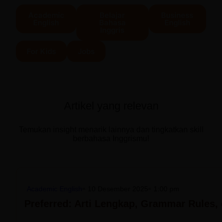
Academic
Belajar
Business
English
Bahasa
English
Inggris
For Kids
Jobs
Artikel yang relevan
Temukan insight menarik lainnya dan tingkatkan skill
berbahasa Inggrismu!
Academic English
10 Desember 2025
1:00 pm
Preferred: Arti Lengkap, Grammar Rules