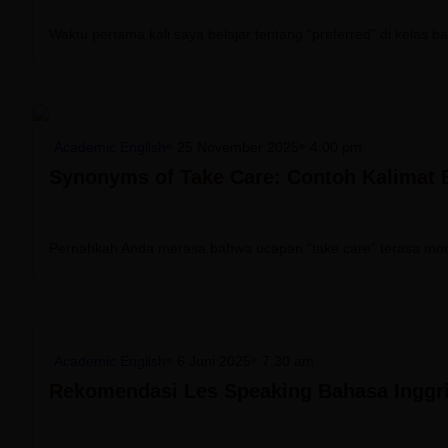
Waktu pertama kali saya belajar tentang “preferred” di kelas bah
Academic English
25 November 2025
4:00 pm
Synonyms of Take Care: Contoh Kalimat B
Pernahkah Anda merasa bahwa ucapan “take care” terasa mono
Academic English
6 Juni 2025
7:30 am
Rekomendasi Les Speaking Bahasa Inggr