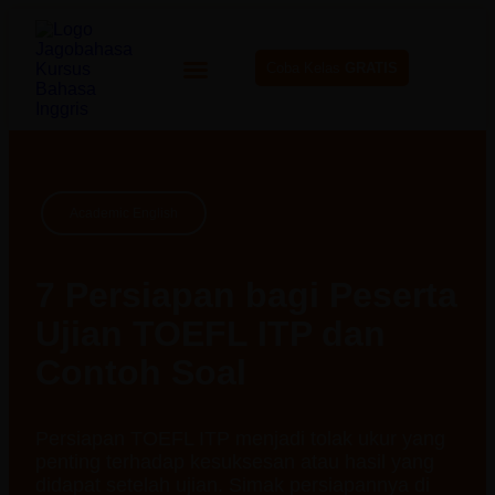
Coba Kelas
GRATIS
Academic English
7 Persiapan bagi Peserta
Ujian TOEFL ITP dan
Contoh Soal
Persiapan TOEFL ITP menjadi tolak ukur yang
penting terhadap kesuksesan atau hasil yang
didapat setelah ujian. Simak persiapannya di