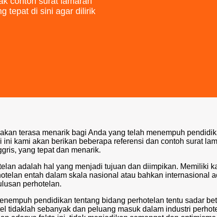
ak contoh surat lamaran
 tepat di sini agar dilirik
 akan terasa menarik bagi Anda yang telah menempuh pendidi
i ini kami akan berikan beberapa referensi dan contoh
surat la
gris, yang tepat dan menarik.
elan adalah hal yang menjadi tujuan dan diimpikan. Memiliki ka
telan entah dalam skala nasional atau bahkan internasional 
ulusan perhotelan.
enempuh pendidikan tentang bidang perhotelan tentu sadar bet
el tidaklah sebanyak dan peluang masuk dalam industri perhot