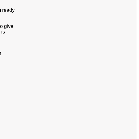
m ready
to give
 is
t