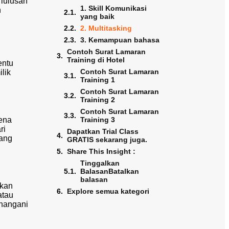
 lulusan
1. Skill Komunikasi
n
yang baik
2. Multitasking
3. Kemampuan bahasa
Contoh Surat Lamaran
Training di Hotel
entu
Contoh Surat Lamaran
lik
Training 1
Contoh Surat Lamaran
Training 2
Contoh Surat Lamaran
ena
Training 3
ri
Dapatkan Trial Class
yang
GRATIS sekarang juga.
Share This Insight :
Tinggalkan
BalasanBatalkan
balasan
ukan
Explore semua kategori
atau
enangani