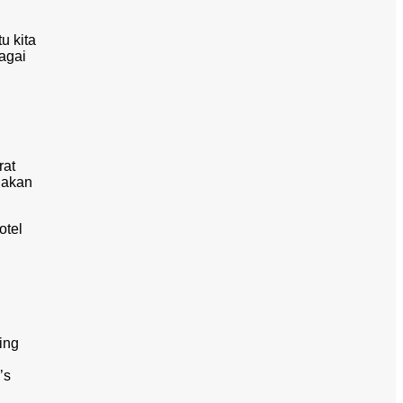
u kita
agai
rat
 akan
otel
ing
’s