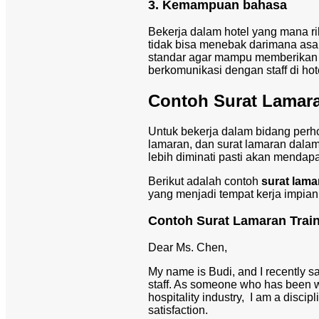
3. Kemampuan bahasa
Bekerja dalam hotel yang mana ri
tidak bisa menebak darimana asa
standar agar mampu memberikan 
berkomunikasi dengan staff di hot
Contoh Surat Lamara
Untuk bekerja dalam bidang perh
lamaran, dan surat lamaran dala
lebih diminati pasti akan mendap
Berikut adalah contoh
surat lamar
yang menjadi tempat kerja impia
Contoh Surat Lamaran Train
Dear Ms. Chen,
My name is Budi, and I recently s
staff. As someone who has been wo
hospitality industry, I am a disc
satisfaction.