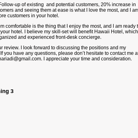
llow-up of existing and potential customers, 20% increase in
omers and seeing them at ease is what I love the most, and I a
re customers in your hotel.
comfortable is the thing that I enjoy the most, and I am ready 
your hotel. I believe my skill-set will benefit Hawaii Hotel, which
rganized and experienced front-desk concierge.
 review. I look forward to discussing the positions and my
 If you have any questions, please don’t hesitate to contact me a
ariadi@gmail.com. I appreciate your time and consideration.
ing 3