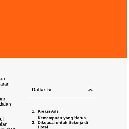
kan
maran
Daftar Isi
rir
adalah
Kreasi Ads
Kemampuan yang Harus
ul
Dikuasai untuk Bekerja di
elan
Hotel