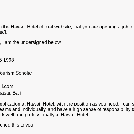
m the Hawaii Hotel official website, that you are opening a job 
aff.
n, I am the undersigned below :
5 1998
Tourism Scholar
il.com
pasar, Bali
application at Hawaii Hotel, with the position as you need. I can
 teams and individually, and have a high sense of responsibility 
ork well and professionally at Hawaii Hotel.
ched this to you :