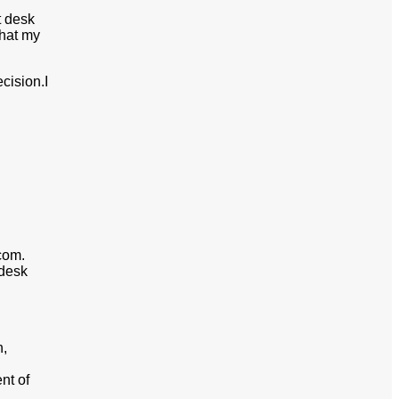
t desk
that my
cision.I
com.
 desk
n,
nt of