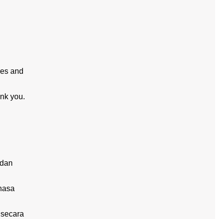
ties and
ank you.
 dan
ahasa
 secara