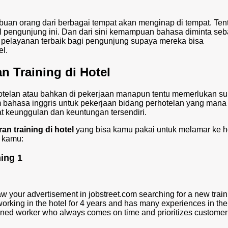
buan orang dari berbagai tempat akan menginap di tempat. Tent
l pengunjung ini. Dan dari sini kemampuan bahasa diminta seb
pelayanan terbaik bagi pengunjung supaya mereka bisa
el.
n Training di Hotel
otelan atau bahkan di pekerjaan manapun tentu memerlukan su
m bahasa inggris untuk pekerjaan bidang perhotelan yang mana
at keunggulan dan keuntungan tersendiri.
an training di hotel
yang bisa kamu pakai untuk melamar ke h
n kamu:
ing 1
aw your advertisement in jobstreet.com searching for a new train
rking in the hotel for 4 years and has many experiences in the
iplined worker who always comes on time and prioritizes customer