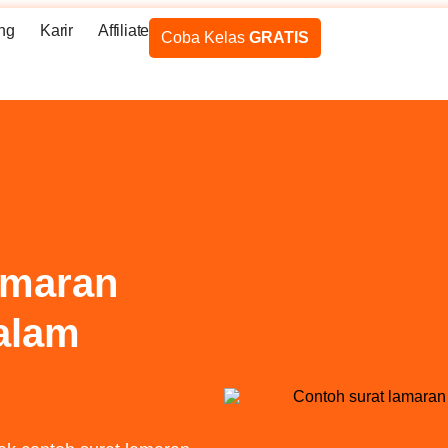
ng
Karir
Affiliate
Coba Kelas
GRATIS
amaran
dalam