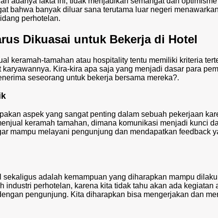
gan adanya fakta ini, tidak menjadikan semangat dan optimisme
at bahwa banyak diluar sana terutama luar negeri menawarka
idang perhotelan.
s Dikuasai untuk Bekerja di Hotel
al keramah-tamahan atau hospitality tentu memiliki kriteria tert
karyawannya. Kira-kira apa saja yang menjadi dasar para pemi
 menerima seseorang untuk bekerja bersama mereka?.
ik
kan aspek yang sangat penting dalam sebuah pekerjaan kar
ta menjual keramah tamahan, dimana komunikasi menjadi kunci da
 agar mampu melayani pengunjung dan mendapatkan feedback 
l sekaligus adalah kemampuan yang diharapkan mampu dilak
 industri perhotelan, karena kita tidak tahu akan ada kegiatan 
dengan pengunjung. Kita diharapkan bisa mengerjakan dan m