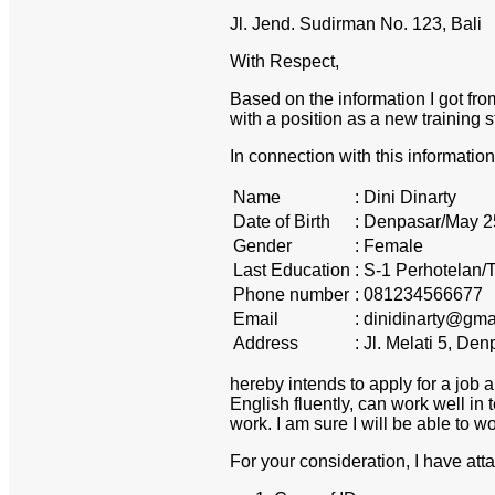
Jl. Jend. Sudirman No. 123, Bali
With Respect,
Based on the information I got fro
with a position as a new training st
In connection with this informatio
Name
:
Dini Dinarty
Date of Birth
:
Denpasar/May 2
Gender
:
Female
Last Education
:
S-1 Perhotelan/
Phone number
:
081234566677
Email
:
dinidinarty@gma
Address
:
Jl. Melati 5, Den
hereby intends to apply for a job 
English fluently, can work well in
work. I am sure I will be able to w
For your consideration, I have atta