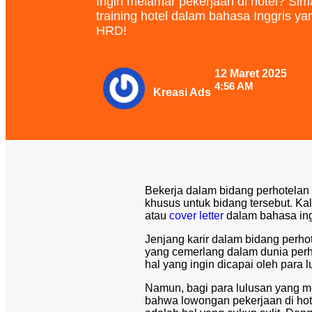
Ingin melamar pekerjaan di hotel? Sim
training hotel dalam bahasa Inggris yang
HRD!
12 Maret 2025
4:56 AM
Kreasi Ads
Bekerja dalam bidang perhotelan
khusus untuk bidang tersebut. Kal
atau
cover letter
dalam bahasa ing
Jenjang karir dalam bidang perhot
yang cemerlang dalam dunia perho
hal yang ingin dicapai oleh para l
Namun, bagi para lulusan yang m
bahwa lowongan pekerjaan di hot