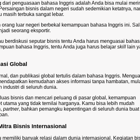
ng dari penguasaan bahasa Inggris adalah Anda bisa mulai merin
Persaingan bisnis dalam negeri sudah sedemikian ketatnya, n
ru masih terbuka sangat lebar.
 orang luar negeri berbekal kemampuan bahasa Inggris ini.
Sal
jadi seorang eksportir.
 berdiskusi seputar bisnis tentu Anda harus menguasai baha
puan bahasa Inggris, tentu Anda juga harus belajar
skill
lain 
asi Global
urnal, dan publikasi global tertulis dalam bahasa Inggris. Mengu
endapatkan kemudahan akses informasi tanpa hambatan, mula
 industri di seluruh dunia.
uas bisnis dan mencari peluang di pasar global, kemampuan
 utama yang tidak ternilai harganya. Kamu bisa lebih mudah
n,
partner
, bahkan pemangku kepentingan di seluruh dunia buat
pan.
itra Bisnis Internasional
emiliki banyak relasi dalam dunia internasional. Kegiatan bis