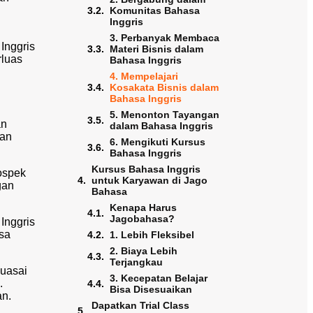
Komunitas Bahasa
Inggris
3. Perbanyak Membaca
Inggris
Materi Bisnis dalam
rluas
Bahasa Inggris
4. Mempelajari
Kosakata Bisnis dalam
Bahasa Inggris
5. Menonton Tayangan
an
dalam Bahasa Inggris
ian
6. Mengikuti Kursus
Bahasa Inggris
Kursus Bahasa Inggris
ospek
untuk Karyawan di Jago
gan
Bahasa
Kenapa Harus
Jagobahasa?
Inggris
sa
1. Lebih Fleksibel
2. Biaya Lebih
Terjangkau
guasai
3. Kecepatan Belajar
.
Bisa Disesuaikan
an.
Dapatkan Trial Class