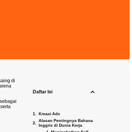
saing di
karena
Daftar Isi
 sebagai
serta
Kreasi Ads
Alasan Pentingnya Bahasa
Inggris di Dunia Kerja