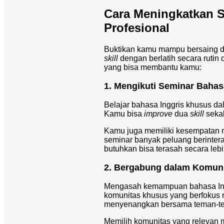
Cara Meningkatkan Sk
Profesional
Buktikan kamu mampu bersaing da
skill
dengan berlatih secara rutin 
yang bisa membantu kamu:
1. Mengikuti Seminar Bahas
Belajar bahasa Inggris khusus da
Kamu bisa
improve
dua
skill
seka
Kamu juga memiliki kesempatan m
seminar banyak peluang berintera
butuhkan bisa terasah secara lebi
2. Bergabung dalam Komuni
Mengasah kemampuan bahasa Ingg
komunitas khusus yang berfokus
menyenangkan bersama teman-tem
Memilih komunitas yang releva