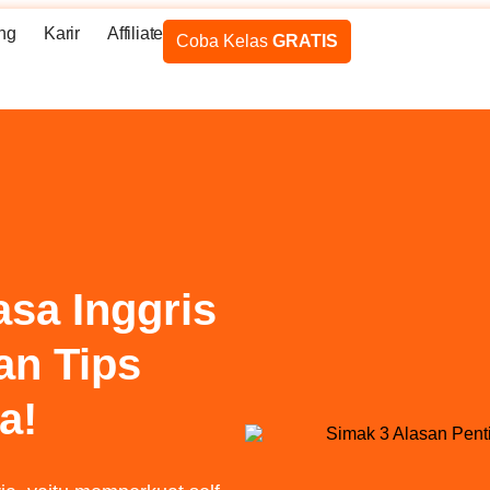
ng
Karir
Affiliate
Coba Kelas
GRATIS
sa Inggris
an Tips
a!