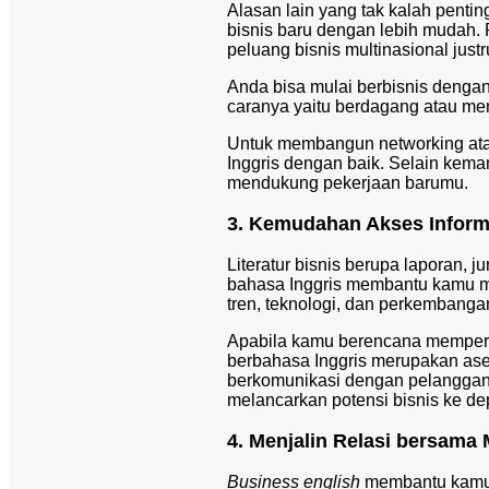
Alasan lain yang tak kalah penti
bisnis baru dengan lebih mudah.
peluang bisnis multinasional just
Anda bisa mulai berbisnis dengan
caranya yaitu berdagang atau men
Untuk membangun networking atau
Inggris dengan baik.
Selain kemam
mendukung pekerjaan barumu.
3. Kemudahan Akses Inform
Literatur bisnis berupa laporan, j
bahasa Inggris membantu kamu m
tren, teknologi, dan perkembangan
Apabila kamu berencana memperl
berbahasa Inggris merupakan aset
berkomunikasi dengan pelangga
melancarkan potensi bisnis ke de
4. Menjalin Relasi bersama M
Business english
membantu kamu m